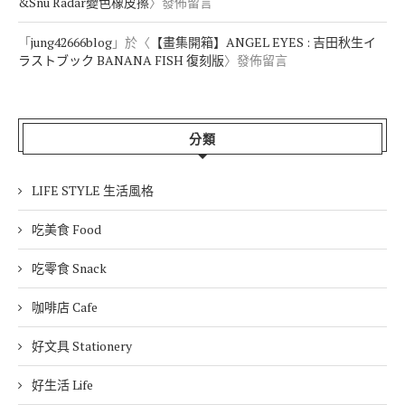
&Snu Radar變色橡皮擦
〉發佈留言
「
jung42666blog
」於〈
【畫集開箱】ANGEL EYES : 吉田秋生イ
ラストブック BANANA FISH 復刻版
〉發佈留言
分類
LIFE STYLE 生活風格
吃美食 Food
吃零食 Snack
咖啡店 Cafe
好文具 Stationery
好生活 Life