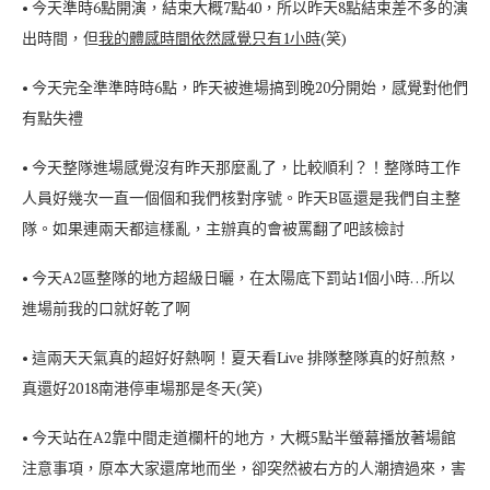
• 今天準時6點開演，結束大概7點40，所以昨天8點結束差不多的演
出時間，但
我的體感時間依然感覺只有1小時
(笑)
• 今天完全準準時時6點，昨天被進場搞到晚20分開始，感覺對他們
有點失禮
• 今天整隊進場感覺沒有昨天那麼亂了，比較順利？！整隊時工作
人員好幾次一直一個個和我們核對序號。昨天B區還是我們自主整
隊。如果連兩天都這樣亂，主辦真的會被罵翻了吧該檢討
• 今天A2區整隊的地方超級日曬，在太陽底下罰站1個小時…所以
進場前我的口就好乾了啊
• 這兩天天氣真的超好好熱啊！夏天看Live 排隊整隊真的好煎熬，
真還好2018南港停車場那是冬天(笑)
• 今天站在A2靠中間走道欄杆的地方，大概5點半螢幕播放著場館
注意事項，原本大家還席地而坐，卻突然被右方的人潮擠過來，害