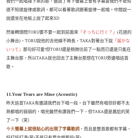
我們一起唱接下來的歌，還說了等下螢幕上會有字幕要我們不管知
道不知道旋律或歌詞，都可以看著歌詞跟著旋律一起唱。中間說一
說還坐在地板上說了起來XD
然後轉頭問TORU要不要一起到前面來
「そっちに行く？」
(花道的
小舞台)，TORU說他的吉他線不夠長，TAKA對著台下說
「届かな
いって」
那句好可愛!但TORU還是稍微往前了一點而已還是只能在
主舞台那，所以TAKA就也回去了主舞台那想在TORU旁邊唱這首
歌。
11.Your Tears are Mine (Acoustic)
昨天這首TAKA有邀請我們台下唱一段，台下雖然有唱但好都不太
熟都唱的弱弱的，唱完雖然有讚我們一下，但TAKA還是尷尬的笑
了一下（笑）
今天
螢幕上就很貼心的出現了字幕歌詞
，而且是整首歌都有字幕，
好打好打滿(笑)不是只有要合唱那段(笑)