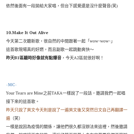
依然後面有一段拋給大家唱，但台下感覺還是沒什麼聲音(笑)
10.Make It Out Alive
今天第二次聽新歌，很自然的中間跟著一起「wow~wow~」
這首歌現場真的好燃，而且副歌一起跳動爽快～
昨天B1區聽時好像就有點爆音
，今天A2區就很好啊！
-MC-
Your Tears are Mine之前TAKA一樣說了一段話，邀請我們一起唱
接下來的這首歌。
昨天只說了英文今天則是說了一遍英文後又突然日文自己再翻譯一
遍
（笑）
一樣是說因為疫情的關係，讓他們很久都沒辦法來這裡，然後邀請