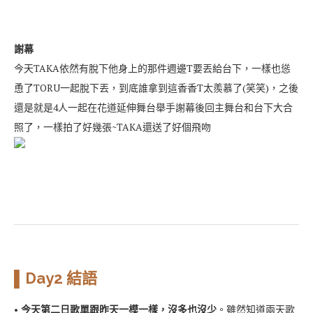
謝幕
今天TAKA依然有脫下他身上的那件週邊T要丟給台下，一樣也慫
恿了TORU一起脫下丟，到底誰拿到這香香T太羨慕了(笑笑)，之後
還是就是4人一起在花道延伸舞台舉手謝幕後回主舞台和台下大合
照了，一樣拍了好幾張~TAKA還送了好個飛吻
▌Day2 結語
•
今天第二日歌單跟昨天一模一樣，沒多也沒少
。雖然知道兩天歌