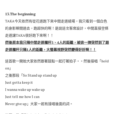
13.The beginning
TAKA今天依然有從花道跑下來中間走道繞場，我只看到一個白色
的身影瞬間過去，跑超快的啊！是說這次客席設計，中間直接空條
走道讓TAKA很好跑下來啊！！
然後原本我只隔中間走道欄杆3、4人的距離，被這一擠突然到了跟
走道欄杆只隔1人的距離，大螢幕視野突然變得好好啊！！
這首歌一開始大家依然跟著鼓點一起打著拍子。。然後接唱「hold
on」
之後那段「So Stand up stand up
Just gotta keep it
I wanna wake up wake up
Just tell me how I can
Never give up」大家一起有接唱後面的詞。