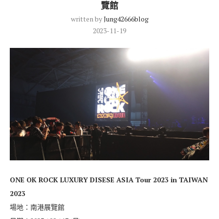
覽館
written by
Jung42666blog
2023-11-19
ONE OK ROCK LUXURY DISESE ASIA Tour 2023 in TAIWAN
2023
場地：南港展覽館