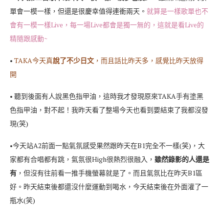
單會一模一樣，但還是很慶幸值得連衝兩天。
就算是一樣歌單也不
會有一模一樣Live，每一場Live都會是獨一無的，這就是看Live的
精隨跟感動~
•
TAKA今天真
說了不少日文
，而且話比昨天多，感覺比昨天放得
開
• 聽到後面有人說黑色指甲油，這時我才發現原來TAKA手有塗黑
色指甲油，對不起！我昨天看了整場今天也看到要結束了我都沒發
現(笑)
•今天站A2前面一點氣氛感受果然跟昨天在B1完全不一樣(笑)，大
家都有合唱都有跳，氣氛很High很熱烈很融入，
雖然錄影的人還是
有
，但沒有往前看一推手機螢幕就是了。而且氣氛比在昨天B1區
好。昨天結束後都還沒什麼運動到喝水，今天結束後在外面灌了一
瓶水(笑)