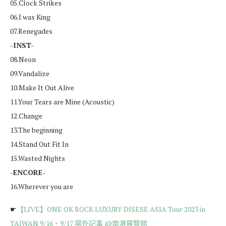
05.Clock Strikes
06.I was King
07.Renegades
-INST-
08.Neon
09.Vandalize
10.Make It Out Alive
11.Your Tears are Mine (Acoustic)
12.Change
13.The beginning
14.Stand Out Fit In
15.Wasted Nights
-ENCORE-
16.Wherever you are
☛
【LIVE】ONE OK ROCK LUXURY DISESE ASIA Tour 2023 in
TAIWAN 9/16、9/17 場外記事 @南港展覽館