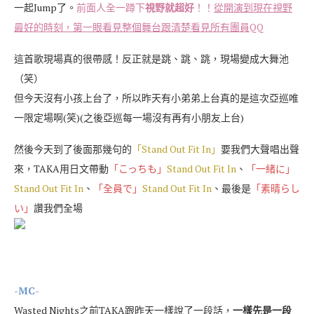
一起Jump了。
前面人全一蹲下
視野就超好
！！
從開演到現在視野
最好的時刻，第一眼看見整個舞台跟清楚看見所有團員
QQ
這首歌現場真的很帶感！反正就是跳、跳、跳，現場變成大舞池
（笑）
但今天沒有小孩上台了，所以昨天有小弟弟上台真的是這次亞巡唯
一限定場啊(笑)(之後亞巡每一場沒有再有小朋友上台)
然後今天到了後面那幾句的
「Stand Out Fit In」
要我們大聲唱出聲
來，TAKA用日文帶動
「こっちも」
Stand Out Fit In
、
「一緒に」
Stand Out Fit In
、
「全員で」
Stand Out Fit In
、最後是
「素晴らし
い」
讚我們全場
-MC-
Wasted Nights之前TAKA跟昨天一樣說了一段話，
一樣先是一段