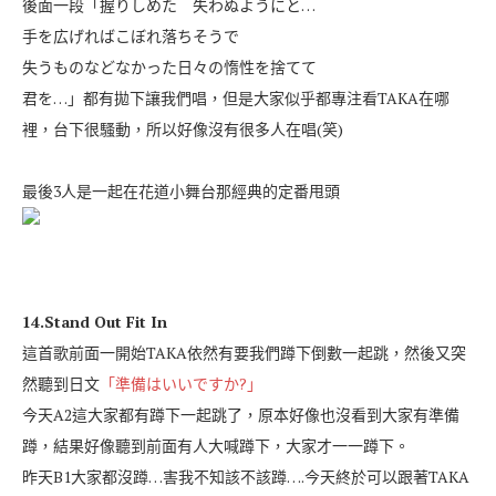
後面一段「握りしめた 失わぬようにと…
手を広げればこぼれ落ちそうで
失うものなどなかった日々の惰性を捨てて
君を…」都有拋下讓我們唱，但是大家似乎都專注看TAKA在哪
裡，台下很騷動，所以好像沒有很多人在唱(笑)
最後3人是一起在花道小舞台那經典的定番甩頭
14.Stand Out Fit In
這首歌前面一開始TAKA依然有要我們蹲下倒數一起跳，然後又突
然聽到日文
「準備はいいですか?」
今天A2這大家都有蹲下一起跳了，原本好像也沒看到大家有準備
蹲，結果好像聽到前面有人大喊蹲下，大家才一一蹲下。
昨天B1大家都沒蹲…害我不知該不該蹲….今天終於可以跟著TAKA