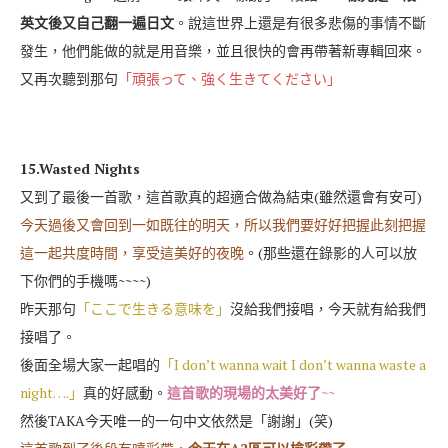
英文後又自己翻一遍日文
。說這世界上還是有很多悲傷的事情不斷
發生，他們能做的就是用音樂，並且很快的會再帶著新專輯回來。
又再次聽到那句
「頑張って、強く生きてください」
15.Wasted Nights
又到了最後一首歌，這首歌真的超適合做為結束(雖然還會有安可)
今天過後又會回到一如既往的明天，所以我們要好好把握此刻把握
這一起共度時間，享受這美好的夜晚
。(那些還在錄影的人可以放
下你們的手機嗎~~~~)
昨天那句
「ここで生きる意味を」
沒給我們接唱，今天就有給我們
接唱了。
後面全場大家一起唱的
「I don’t wanna wait I don’t wanna waste a
night….」
真的好感動。
這首歌的現場的太美好了~~
然後TAKA今天唯一的一句中文依然是「謝謝」(笑)