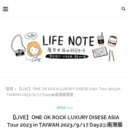
首頁
»
【LIVE】ONE OK ROCK LUXURY DISESE ASIA Tour 2023 in
TAIWAN 2023/9/17 Day2@南港展覽館
演唱會 Live
【LIVE】ONE OK ROCK LUXURY DISESE ASIA
Tour 2023 in TAIWAN 2023/9/17 Day2@南港展