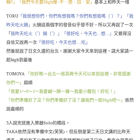
輯?」「我們今天要High爆~不．想．回．家」
基本上和昨天一樣
TORU
「我很想你們，你們有想我嗎？你們有想我嗎（ˊ）？」「我
昨天吃火鍋」
火鍋這兩個字的發音似乎發不好，所以又再說了一次
「
我昨天吃火（ˇ）鍋（ˇ）」「很好吃，今天也…想…」
又覺得沒
自信又說再一次
「很好吃，今天也想….吃」
然後就說了日文久違的台北，謝謝大家今天來到這裡，請大家請一
起high到最後
TOMOYA
「你好嗎～台北～很高興今天可以來到這裡，非常感謝
你們～」
超順
「我愛1～0～1～我愛鹹～酥～雞～我愛小籠包！好吃！」
「你們準備好了沒？你們準備好了沒？讓我們一起High吧～」
依然
說最順的
3人說完就進入樂器Solo的橋段。
TAKA依然沒有準備中文(笑笑)，但反倒是第二天日文講的比昨天