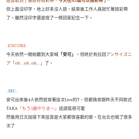
這首歌到了後段有噴彩帶，
今天在A2區可以檢彩帶了~
但上面沒印字，地上好多沒人撿，結束後工作人員就忙著撿彩帶
了。雖然沒印字還是撿了一條回家紀念一下。
-ENCORE-
今天依然一開始聽到大家喊
「安可」
。但終於有拉回
アンサイズニ
ア「oh…oh ..oh…」
了。
-MC-
安可出來後4人依然就穿著這次Live的T，但都換穿跟昨天不同款式
TAKA
「もう1曲やりま～」
這語氣很可愛
然後用日文說接下來這首是大家都很喜歡的歌，在台北也唱了很多
次了