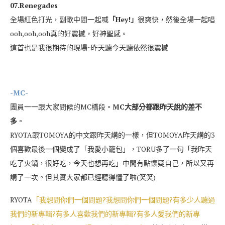
07.Renegades
全場紅色打光，副歌中間一起喊
「Hey!」
很爽快，然後全場一起唱
ooh,ooh,ooh真的好震撼，好神聖感。
這首也是我很期待的現場~昨天聽今天聽依然很震撼
-MC-
團員一一跟大家問候的MC橋段。
MC大部分都跟昨天說的差不
多
。
RYOTA跟TOMOYA的中文跟昨天講的一樣，但TOMOYA昨天講的3
個喜歡最後一個變成了「我愛小籠包」，TORU多了一句「我昨天
吃了火鍋，很好吃，今天也想再吃」中間有點懷疑自己，所以又再
講了一次。但其實大家都已經聽得懂了啦(笑笑)
RYOTA
「我想問你們一個問題?我想問你們一個問題?有多少人聽過
我們的新專輯?有多人喜歡我們的新專輯?有多人愛我們的新專