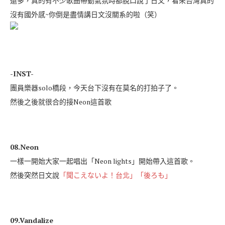
還多，真的有不少歌曲帶動氣氛時都脫口說了日文，看來台灣真的
沒有國外感~你倒是盡情講日文沒關系的啦（笑）
-INST-
團員樂器solo橋段，今天台下沒有在莫名的打拍子了。
然後之後就很合的接Neon這首歌
08.Neon
一樣一開始大家一起唱出「Neon lights」開始帶入這首歌。
然後突然日文說
「聞こえないよ！台北」「後ろも」
09.Vandalize