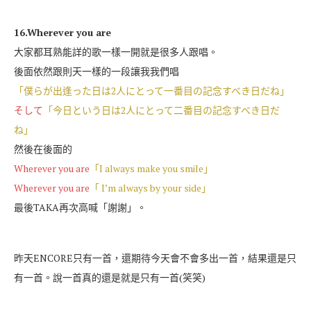
16.Wherever you are
大家都耳熟能詳的歌一樣一開就是很多人跟唱。
後面依然跟則天一樣的一段讓我我們唱
「僕らが出逢った日は2人にとって一番目の記念すべき日だね」
そして
「今日という日は2人にとって二番目の記念すべき日だ
ね」
然後在後面的
Wherever you are
「I always make you smile」
Wherever you are
「 I’m always by your side」
最後TAKA再次高喊「謝謝」。
昨天ENCORE只有一首，還期待今天會不會多出一首，結果還是只
有一首。說一首真的還是就是只有一首(笑笑)