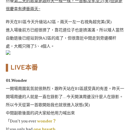
然後
第二天的歌單是跟昨天一模一樣，一首都沒多沒少(笑)但還是
很慶幸有連衝兩天~
昨天在B1區今天升級站A2區，兩天一左一右視角超完美(笑)
進入場後前方已經很擠了，靠花道位子也是擠滿滿，所以矮人當然
自動退後已經站到快A2區的底了，但很靠近中間走到旁邊欄杆
處，大概只隔了3、4個人。
▌LIVE本番
01.Wonder
一開場周圍氣氛就很熱烈，跟昨天站在B1區感受真的有差。昨天一
開場周邊的人就是一直在錄影了…今天開演周邊沒什麼人在錄影。
所以今天從第一首歌開始我也就很進入狀態(笑)
中間副歌後面的詞大家給他用力喊出來
「Don’t you ever
wonder？
If you only had
one breath