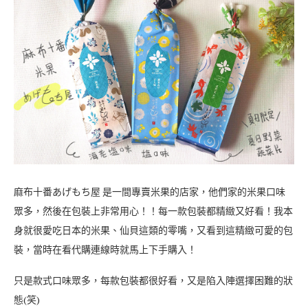
麻布十番あげもち屋 是一間專賣米果的店家，他們家的米果口味
眾多，然後在包裝上非常用心！！每一款包裝都精緻又好看！我本
身就很愛吃日本的米果、仙貝這類的零嘴，又看到這精緻可愛的包
裝，當時在看代購連線時就馬上下手購入！
只是款式口味眾多，每款包裝都很好看，又是陷入陣選擇困難的狀
態(笑)