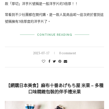
款「厚切」洋芋片號稱是一般洋芋片的3倍厚！！
常看到不少社團都在開代購，是一款人氣商品呢～這次終於嘗到這
號稱擁有3倍厚度的洋芋片了。
CONTINUE READING
2023-07-17
0 comment
【網購日本美食】麻布十番あげもち屋 米果 – 多種
口味精緻包裝的伴手禮米果