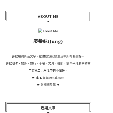
ABOUT ME
廢柴妹(Jung)
喜歡用照片及文字、插畫塗鴉紀錄生活中所有的美好。
喜歡咖啡、散步、旅行、手帳、文具、拍照，簡單平凡的事物當
中尋找自己生活中的小確性。
☛ aki42666@gmail.com
☛
詳細關於我
☚
近期文章