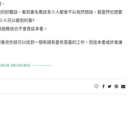
書。
號的好聽話。看到書名應該多少人都會不以為然想說，我當然也想要
少人可以做到的事?
話我應該也不會買這本書。
說看完你就可以找到一個有錢有愛有意義的工作，但這本書或許會讓
INUE READING