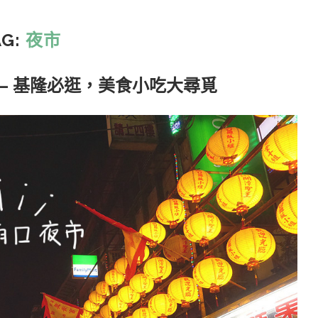
AG:
夜市
– 基隆必逛，美食小吃大尋覓