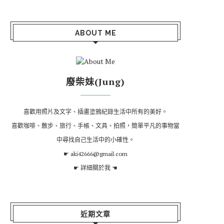
ABOUT ME
廢柴妹(Jung)
喜歡用照片及文字、插畫塗鴉紀錄生活中所有的美好。
喜歡咖啡、散步、旅行、手帳、文具、拍照，簡單平凡的事物當
中尋找自己生活中的小確性。
☛ aki42666@gmail.com
☛
詳細關於我
☚
近期文章