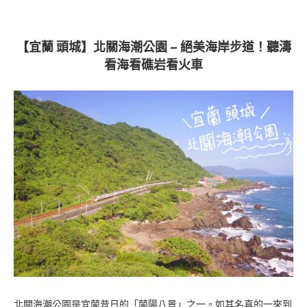
【宜蘭 頭城】北關海潮公園 – 絕美海岸步道！聽濤
看海看礁岩看火車
北關海潮公園是宜蘭昔日的「蘭陽八景」之一。如其名真的一來到