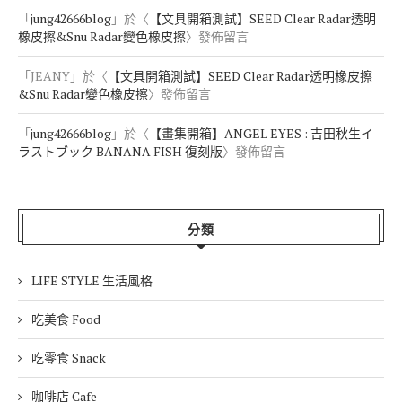
「
jung42666blog
」於〈
【文具開箱測試】SEED Clear Radar透明
橡皮擦&Snu Radar變色橡皮擦
〉發佈留言
「
JEANY
」於〈
【文具開箱測試】SEED Clear Radar透明橡皮擦
&Snu Radar變色橡皮擦
〉發佈留言
「
jung42666blog
」於〈
【畫集開箱】ANGEL EYES : 吉田秋生イ
ラストブック BANANA FISH 復刻版
〉發佈留言
分類
LIFE STYLE 生活風格
吃美食 Food
吃零食 Snack
咖啡店 Cafe