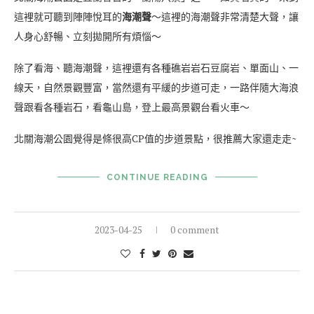
這裡就可聽到陣陣悅耳的
海潮聲
～這裡的海潮聲非常清楚大聲，讓
人身心舒暢、立刻拋開所有煩惱～
除了看海、聽海潮聲，這裡還有各種礁岩岩石豆腐岩、單面山、一
線天，自然景觀豐富，當然還有平緩的步道可走，一路伴隨大海浪
聲跟看各種岩石，看龜山島，登上最高景觀台看火車～
北關海潮公園覺得是條很高CP值的步道景點，很推薦大家還走走~
CONTINUE READING
2023-04-25
0 comment