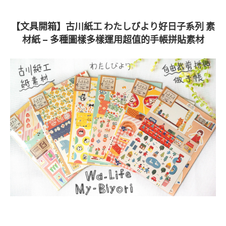
【文具開箱】古川紙工 わたしびより好日子系列 素
材紙 – 多種圖樣多樣運用超值的手帳拼貼素材