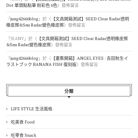
Dot 單頭點點筆 粉彩色 6色
〉發佈留言
「
jung42666blog
」於〈
【文具開箱測試】SEED Clear Radar透明
橡皮擦&Snu Radar變色橡皮擦
〉發佈留言
「
JEANY
」於〈
【文具開箱測試】SEED Clear Radar透明橡皮擦
&Snu Radar變色橡皮擦
〉發佈留言
「
jung42666blog
」於〈
【畫集開箱】ANGEL EYES : 吉田秋生イ
ラストブック BANANA FISH 復刻版
〉發佈留言
分類
LIFE STYLE 生活風格
吃美食 Food
吃零食 Snack