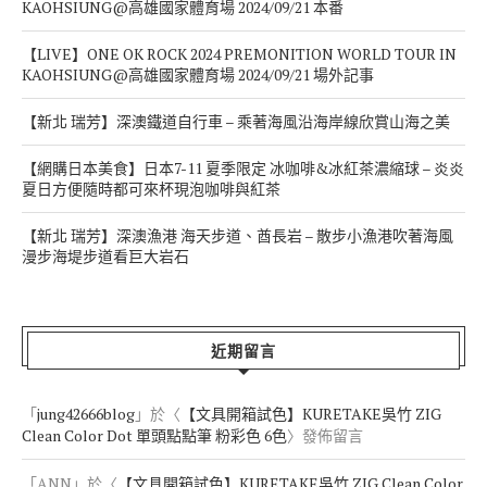
KAOHSIUNG@高雄國家體育場 2024/09/21 本番
【LIVE】ONE OK ROCK 2024 PREMONITION WORLD TOUR IN
KAOHSIUNG@高雄國家體育場 2024/09/21 場外記事
【新北 瑞芳】深澳鐵道自行車 – 乘著海風沿海岸線欣賞山海之美
【網購日本美食】日本7-11 夏季限定 冰咖啡&冰紅茶濃縮球 – 炎炎
夏日方便隨時都可來杯現泡咖啡與紅茶
【新北 瑞芳】深澳漁港 海天步道、酋長岩 – 散步小漁港吹著海風
漫步海堤步道看巨大岩石
近期留言
「
jung42666blog
」於〈
【文具開箱試色】KURETAKE吳竹 ZIG
Clean Color Dot 單頭點點筆 粉彩色 6色
〉發佈留言
「
ANN
」於〈
【文具開箱試色】KURETAKE吳竹 ZIG Clean Color