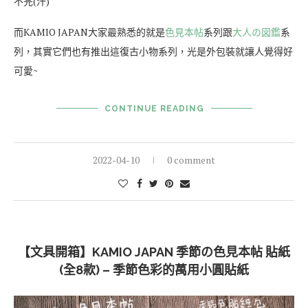
不完(汗)
而KAMIO JAPAN大家最熟悉的就是
色見本帖
系列跟
大人の図鑑
系
列，其實它們也有推出這復古小物系列，光是外包裝就讓人覺得好
可愛~
CONTINUE READING
2022-04-10
0 comment
【文具開箱】KAMIO JAPAN 季節の色見本帖 貼紙
(全8款) – 季節色彩的萬用小圓貼紙