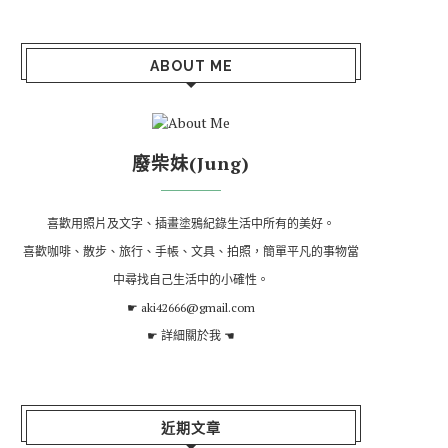
ABOUT ME
廢柴妹(Jung)
喜歡用照片及文字、插畫塗鴉紀錄生活中所有的美好。
喜歡咖啡、散步、旅行、手帳、文具、拍照，簡單平凡的事物當
中尋找自己生活中的小確性。
☛ aki42666@gmail.com
☛
詳細關於我
☚
近期文章