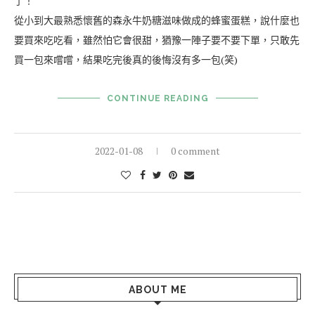
了！
從小到大最熟悉懷舊的森永牛奶糖滋味做成的蜂蜜蛋糕，說什麼也
要買來吃吃看，雖然怕它會很甜，猶豫一陣子要不要下單，只敢先
買一包來嚐嚐，結果吃完後真的後悔沒有多一包(笑)
CONTINUE READING
2022-01-08
0 comment
ABOUT ME