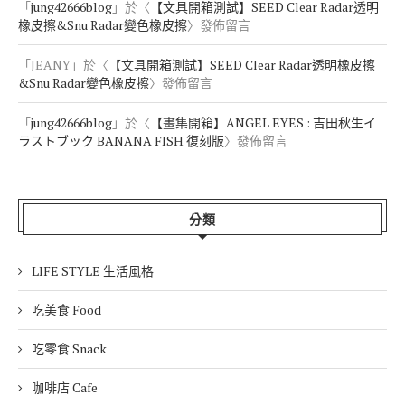
「
jung42666blog
」於〈
【文具開箱測試】SEED Clear Radar透明
橡皮擦&Snu Radar變色橡皮擦
〉發佈留言
「
JEANY
」於〈
【文具開箱測試】SEED Clear Radar透明橡皮擦
&Snu Radar變色橡皮擦
〉發佈留言
「
jung42666blog
」於〈
【畫集開箱】ANGEL EYES : 吉田秋生イ
ラストブック BANANA FISH 復刻版
〉發佈留言
分類
LIFE STYLE 生活風格
吃美食 Food
吃零食 Snack
咖啡店 Cafe