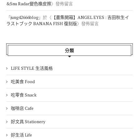
&Snu Radar變色橡皮擦
〉發佈留言
「
jung42666blog
」於〈
【畫集開箱】ANGEL EYES : 吉田秋生イ
ラストブック BANANA FISH 復刻版
〉發佈留言
分類
LIFE STYLE 生活風格
吃美食 Food
吃零食 Snack
咖啡店 Cafe
好文具 Stationery
好生活 Life