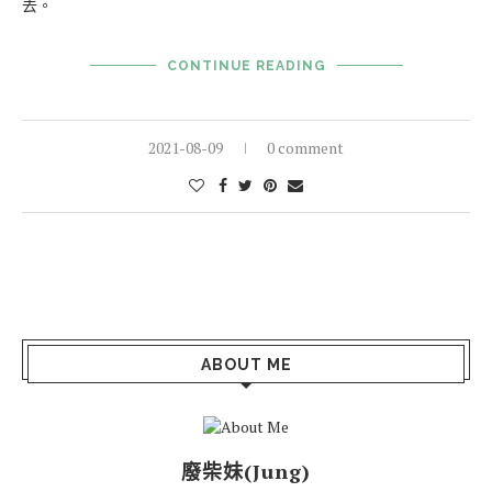
去。
CONTINUE READING
2021-08-09
0 comment
ABOUT ME
廢柴妹(Jung)