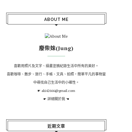
ABOUT ME
廢柴妹(Jung)
喜歡用照片及文字、插畫塗鴉紀錄生活中所有的美好。
喜歡咖啡、散步、旅行、手帳、文具、拍照，簡單平凡的事物當
中尋找自己生活中的小確性。
☛ aki42666@gmail.com
☛
詳細關於我
☚
近期文章