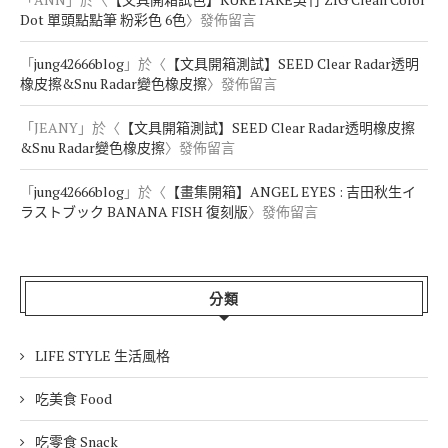
Dot 單頭點點筆 粉彩色 6色
〉發佈留言
「
jung42666blog
」於〈
【文具開箱測試】SEED Clear Radar透明
橡皮擦&Snu Radar變色橡皮擦
〉發佈留言
「
JEANY
」於〈
【文具開箱測試】SEED Clear Radar透明橡皮擦
&Snu Radar變色橡皮擦
〉發佈留言
「
jung42666blog
」於〈
【畫集開箱】ANGEL EYES : 吉田秋生イ
ラストブック BANANA FISH 復刻版
〉發佈留言
分類
LIFE STYLE 生活風格
吃美食 Food
吃零食 Snack