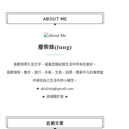
ABOUT ME
廢柴妹(Jung)
喜歡用照片及文字、插畫塗鴉紀錄生活中所有的美好。
喜歡咖啡、散步、旅行、手帳、文具、拍照，簡單平凡的事物當
中尋找自己生活中的小確性。
☛ aki42666@gmail.com
☛
詳細關於我
☚
近期文章