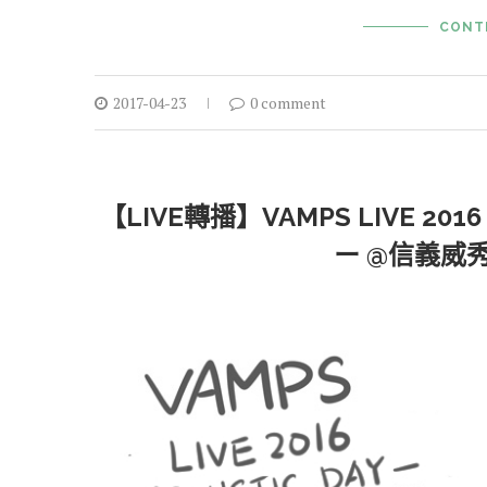
CONT
2017-04-23
0 comment
【LIVE轉播】VAMPS LIVE 201
ー @信義威秀轉