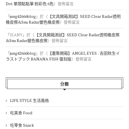
Dot 單頭點點筆 粉彩色 6色
〉發佈留言
「
jung42666blog
」於〈
【文具開箱測試】SEED Clear Radar透明
橡皮擦&Snu Radar變色橡皮擦
〉發佈留言
「
JEANY
」於〈
【文具開箱測試】SEED Clear Radar透明橡皮擦
&Snu Radar變色橡皮擦
〉發佈留言
「
jung42666blog
」於〈
【畫集開箱】ANGEL EYES : 吉田秋生イ
ラストブック BANANA FISH 復刻版
〉發佈留言
分類
LIFE STYLE 生活風格
吃美食 Food
吃零食 Snack