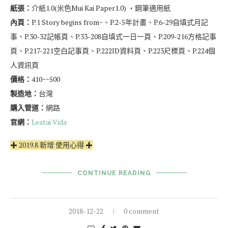
紙張：
介紙1.0(米色Mui Kai Paper1.0) ‧鋼筆適用紙
內頁：
P.1 Story begins from~、P.2-5年計畫、P.6-29自填式月記
事、P.30-32記帳頁、P.33-208自填式一日一頁、P.209-216方格記事
頁、P.217-221空白記事頁、P.222ID資料頁、P.223尺標頁、P.224個
人資訊頁
價格：
410~~500
製造地：
台灣
購入管道：
網路
官網：
Leatai Vida
✚ 2019.8 新增 使用心得 ✚
CONTINUE READING
2018-12-22
0 comment