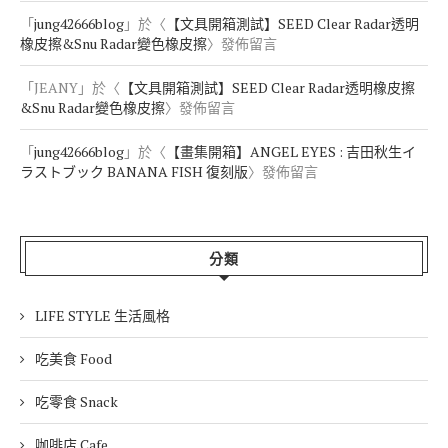
「
jung42666blog
」於〈
【文具開箱測試】SEED Clear Radar透明
橡皮擦&Snu Radar變色橡皮擦
〉發佈留言
「
JEANY
」於〈
【文具開箱測試】SEED Clear Radar透明橡皮擦
&Snu Radar變色橡皮擦
〉發佈留言
「
jung42666blog
」於〈
【畫集開箱】ANGEL EYES : 吉田秋生イ
ラストブック BANANA FISH 復刻版
〉發佈留言
分類
LIFE STYLE 生活風格
吃美食 Food
吃零食 Snack
咖啡店 Cafe