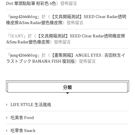
Dot 單頭點點筆 粉彩色 6色
〉發佈留言
「
jung42666blog
」於〈
【文具開箱測試】SEED Clear Radar透明
橡皮擦&Snu Radar變色橡皮擦
〉發佈留言
「
JEANY
」於〈
【文具開箱測試】SEED Clear Radar透明橡皮擦
&Snu Radar變色橡皮擦
〉發佈留言
「
jung42666blog
」於〈
【畫集開箱】ANGEL EYES : 吉田秋生イ
ラストブック BANANA FISH 復刻版
〉發佈留言
分類
LIFE STYLE 生活風格
吃美食 Food
吃零食 Snack