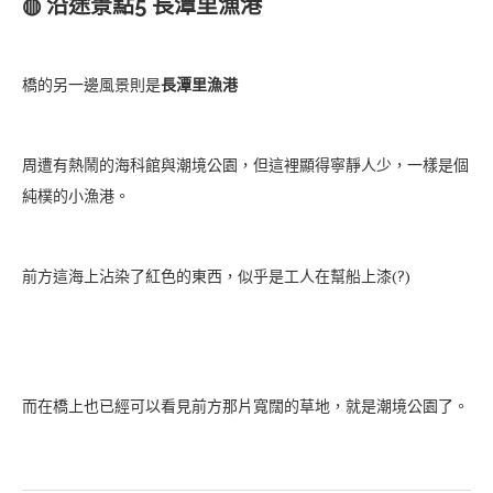
◍ 沿途景點5 長潭里漁港
橋的另一邊風景則是
長潭里漁港
周遭有熱鬧的海科館與潮境公園，但這裡顯得寧靜人少，一樣是個
純樸的小漁港。
前方這海上沾染了紅色的東西，似乎是工人在幫船上漆(?)
而在橋上也已經可以看見前方那片寬闊的草地，就是潮境公園了。