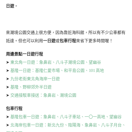
日遊
。
來潮境公園交通上很方便，因為靠近海科館，所以有不少公車都有
抵達。但也可以利用
一日遊
或
包車行程
來省下更多時間喔！
周邊景點一日遊行程
➤
東北角一日遊：象鼻岩、八斗子潮境公園、望幽谷
➤
基隆一日遊：基隆仁愛市場、和平島公園、101 高地
➤
九份老街東北角海岸一日遊
➤
基隆、野柳郊外半日遊
➤
交通接駁車接送：象鼻岩、潮境公園
包車行程
➤
基隆包車一日遊：象鼻岩、八斗子車站、一〇一高地、望幽谷
➤
北海岸包車一日遊：新北九份、陰陽海、象鼻岩、八斗子月台、