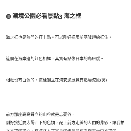
◍ 潮境公園必看景點3 海之框
海之框也是熱門的打卡點。可以剛好把眼前基隆嶼給框住。
這個在海岸邊的紅色相框，其實有點像日本的鳥居感。
相框也有白色的。這樣獨立在海安邊感覺有點淒涼感(笑)
前方那座高高聳立的山谷就是忘憂谷。
剛好接近要太陽西下的色調，配上前方走著的人們的背影，讓我拍
下不錯的畫面。有時路人其實真的也會是成為你畫面中不錯的