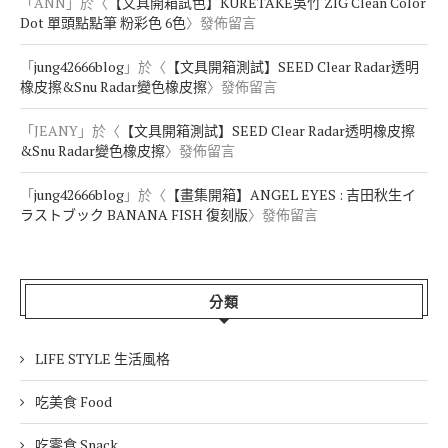
「
ANN
」於〈
【文具開箱試色】KURETAKE吳竹 ZIG Clean Color
Dot 單頭點點筆 粉彩色 6色
〉發佈留言
「
jung42666blog
」於〈
【文具開箱測試】SEED Clear Radar透明
橡皮擦&Snu Radar變色橡皮擦
〉發佈留言
「
JEANY
」於〈
【文具開箱測試】SEED Clear Radar透明橡皮擦
&Snu Radar變色橡皮擦
〉發佈留言
「
jung42666blog
」於〈
【畫集開箱】ANGEL EYES : 吉田秋生イ
ラストブック BANANA FISH 復刻版
〉發佈留言
分類
LIFE STYLE 生活風格
吃美食 Food
吃零食 Snack