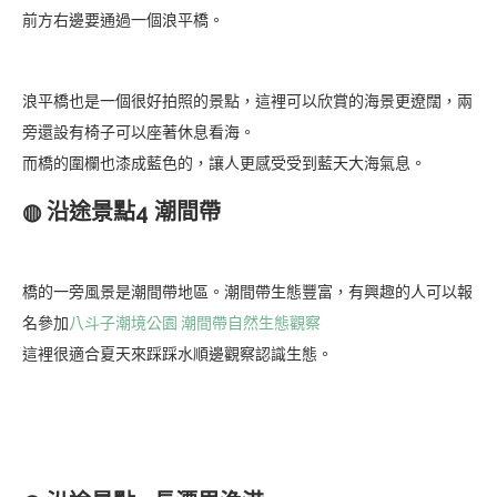
前方右邊要通過一個浪平橋。
浪平橋也是一個很好拍照的景點，這裡可以欣賞的海景更遼闊，兩
旁還設有椅子可以座著休息看海。
而橋的圍欄也漆成藍色的，讓人更感受受到藍天大海氣息。
◍ 沿途景點4 潮間帶
橋的一旁風景是潮間帶地區。潮間帶生態豐富，有興趣的人可以報
名參加
八斗子潮境公園 潮間帶自然生態觀察
這裡很適合夏天來踩踩水順邊觀察認識生態。