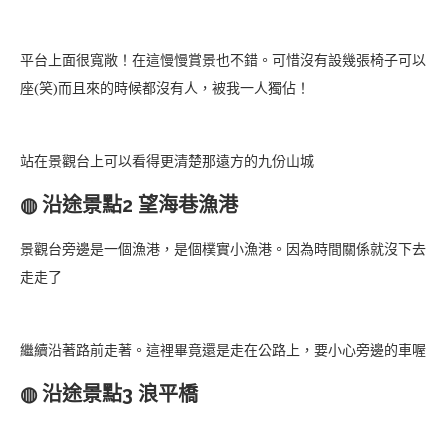
平台上面很寬敞！在這慢慢賞景也不錯。可惜沒有設幾張椅子可以
座(笑)而且來的時候都沒有人，被我一人獨佔！
站在景觀台上可以看得更清楚那遠方的九份山城
◍ 沿途景點2 望海巷漁港
景觀台旁邊是一個漁港，是個樸實小漁港。因為時間關係就沒下去
走走了
繼續沿著路前走著。這裡畢竟還是走在公路上，要小心旁邊的車喔
◍ 沿途景點3 浪平橋