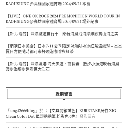
KAOHSIUNG@高雄國家體育場 2024/09/21 本番
【LIVE】ONE OK ROCK 2024 PREMONITION WORLD TOUR IN
KAOHSIUNG@高雄國家體育場 2024/09/21 場外記事
【新北 瑞芳】深澳鐵道自行車 – 乘著海風沿海岸線欣賞山海之美
【網購日本美食】日本7-11 夏季限定 冰咖啡&冰紅茶濃縮球 – 炎炎
夏日方便隨時都可來杯現泡咖啡與紅茶
【新北 瑞芳】深澳漁港 海天步道、酋長岩 – 散步小漁港吹著海風
漫步海堤步道看巨大岩石
近期留言
「
jung42666blog
」於〈
【文具開箱試色】KURETAKE吳竹 ZIG
Clean Color Dot 單頭點點筆 粉彩色 6色
〉發佈留言