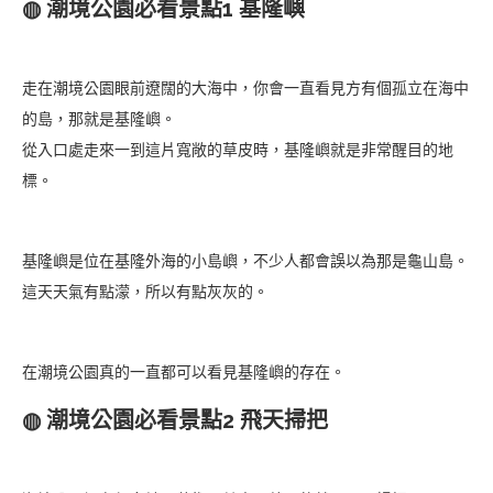
◍ 潮境公園必看景點1 基隆嶼
走在潮境公園眼前遼闊的大海中，你會一直看見方有個孤立在海中
的島，那就是基隆嶼。
從入口處走來一到這片寬敞的草皮時，基隆嶼就是非常醒目的地
標。
基隆嶼是位在基隆外海的小島嶼，不少人都會誤以為那是龜山島。
這天天氣有點濛，所以有點灰灰的。
在潮境公園真的一直都可以看見基隆嶼的存在。
◍ 潮境公園必看景點2 飛天掃把