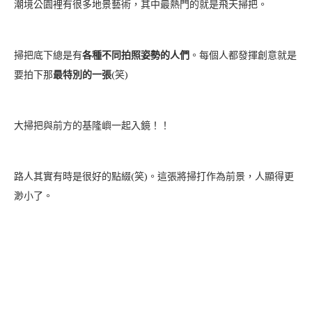
潮境公園裡有很多地景藝術，其中最熱門的就是飛天掃把。
掃把底下總是有
各種不同拍照姿勢的人們
。每個人都發揮創意就是
要拍下那
最特別的一張
(笑)
大掃把與前方的基隆嶼一起入鏡！！
路人其實有時是很好的點綴(笑)。這張將掃打作為前景，人顯得更
渺小了。