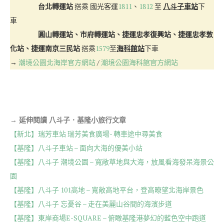
台北轉運站
搭乘 國光客運
1811
、
1812
至
八斗子車站
下
車
圓山轉運站、市府轉運站、捷運忠孝復興站、捷運忠孝敦
化站、捷運南京三民站
搭乘
1579
至
海科館站
下車
→
潮境公園北海岸官方網站
/
潮境公園海科館官方網站
→ 延伸閱讀 八斗子．基隆小旅行文章
【新北】瑞芳車站 瑞芳美食廣場- 轉車途中尋美食
【基隆】八斗子車站 – 面向大海的優美小站
【基隆】八斗子 潮境公園 – 寬敞草地與大海，放風看海發呆海景公
園
【基隆】八斗子 101高地 – 寬敞高地平台，登高暸望北海岸景色
【基隆】八斗子 忘憂谷 – 走在美麗山谷間的海濱步道
【基隆】東岸商場E-SQUARE – 俯瞰基隆港夢幻的藍色空中跑道