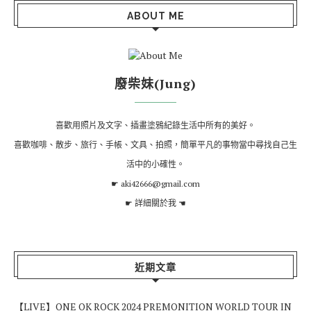
ABOUT ME
廢柴妹(Jung)
喜歡用照片及文字、插畫塗鴉紀錄生活中所有的美好。
喜歡咖啡、散步、旅行、手帳、文具、拍照，簡單平凡的事物當中尋找自己生
活中的小確性。
☛ aki42666@gmail.com
☛
詳細關於我
☚
近期文章
【LIVE】ONE OK ROCK 2024 PREMONITION WORLD TOUR IN