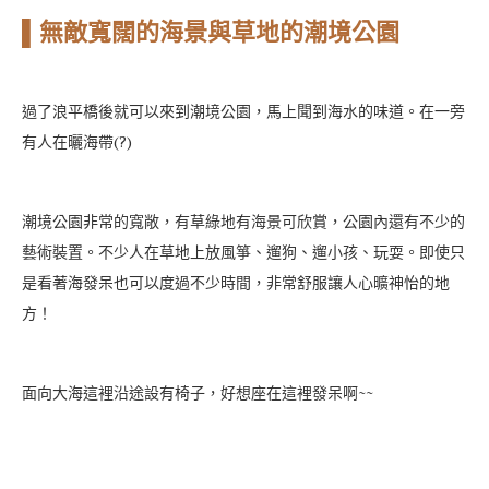
▌無敵寬闊的海景與草地的潮境公園
過了浪平橋後就可以來到潮境公園，馬上聞到海水的味道。在一旁
有人在曬海帶(?)
潮境公園非常的寬敞，有草綠地有海景可欣賞，公園內還有不少的
藝術裝置。不少人在草地上放風箏、遛狗、遛小孩、玩耍。即使只
是看著海發呆也可以度過不少時間，非常舒服讓人心曠神怡的地
方！
面向大海這裡沿途設有椅子，好想座在這裡發呆啊~~