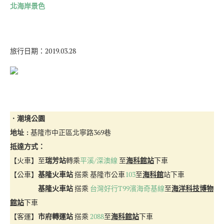
北海岸景色
旅行日期：2019.03.28
．潮境公園
地址 :
基隆市中正區北寧路369巷
抵達方式：
【火車】至
瑞芳站
轉乘
平溪/深澳線
至
海科館站
下車
【公車】
基隆火車站
搭乘 基隆市公車
103
至
海科館
站下車
基隆火車站
搭乘
台灣好行T99濱海奇基線
至
海洋科技博物
館站
下車
【客運】
市府轉運站
搭乘
2088
至
海科館站
下車