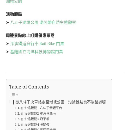
潮境公園
活動體驗
➤
八斗子潮境公園 潮間帶自然生態觀察
周邊景點線上訂購優惠票卷
➤
深澳鐵道自行車 Rail Bike 門票
➤
基隆國立海洋科技博物館門票
Table of Contents
▌從八斗子火車站走至潮境公園 沿途景點也不能錯過喔
◍ 沿途景點1 八斗子景觀平台
◍ 沿途景點2 望海巷漁港
◍ 沿途景點3 浪平橋
◍ 沿途景點4 潮間帶
◍ 沿途景點5 長潭里漁港