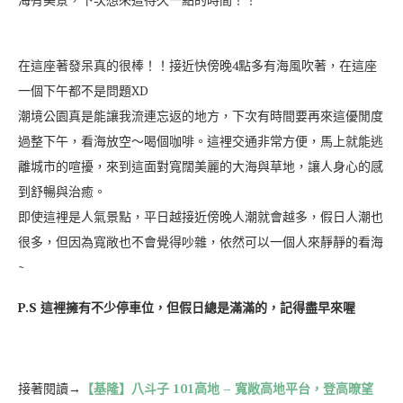
在這座著發呆真的很棒！！接近快傍晚4點多有海風吹著，在這座
一個下午都不是問題XD
潮境公園真是能讓我流連忘返的地方，下次有時間要再來這優閒度
過整下午，看海放空～喝個咖啡。這裡交通非常方便，馬上就能逃
離城市的喧擾，來到這面對寬闊美麗的大海與草地，讓人身心的感
到舒暢與治癒。
即使這裡是人氣景點，平日越接近傍晚人潮就會越多，假日人潮也
很多，但因為寬敞也不會覺得吵雜，依然可以一個人來靜靜的看海
~
P.S 這裡擁有不少停車位，但假日總是滿滿的，記得盡早來喔
接著閱讀
→
【基隆】八斗子 101高地 – 寬敞高地平台，登高暸望