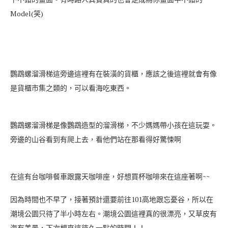
Model(笑)
鸚鵡螺溜滑梯這旁邊這裡有在裝潢的貨櫃，應該之後這裡就會有像
是貨櫃市集之類的，可以看海吃東西。
鸚鵡螺溜滑梯是像鸚鵡造型的溜滑梯，不少媽媽帶小孩在這玩耍。
旁邊的山谷看到有爬上去，看他們站在那看得好驚悚啊
在這有台咖啡餐車跟露天咖啡座，好想買杯咖啡來在這座著啊~~
因為時間也不早了，接著預計還要前往101高地跟忘憂谷，所以在
潮境公園只待了半小時左右。潮境公園這裡真的很漂亮，又草皮有
海有美景，下次想來這待久一點的時間！！