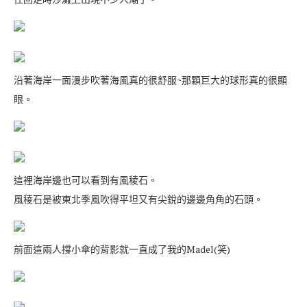
沿著海岸一面漫步吹著海風真的很舒服~那顆巨大的球形真的很顯
眼。
這裡海岸邊也可以看到有風稜石。
風稜石是被東北季風吹得平坦又有尖銳的邊邊角角的石頭。
前面這兩人撐小傘的背影就一直成了我的Madel(笑)