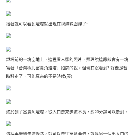
接著就可以看到燈塔就出現在視線範圍裡了~
燈塔前的一塊空地上，這裡看人家的照片，照理說這應該會有一塊
寫著「台灣極北富貴角燈塔」招牌的說，但現在沒看到?!好像是暫
時移走了，可能真來的不是時候(笑)
終於到了富貴角燈塔，從入口走來步道不長，約20分鐘可以走到。
這裡再繼續走這條路，就可以走往富基漁港，就是另一個出入口的