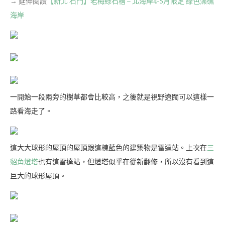
→ 延伸閱讀
【新北 石門】老梅綠石槽 – 北海岸4-5月限定 綠色藻礁
海岸
一開始一段兩旁的樹草都會比較高，之後就是視野遼闊可以這樣一
路看海走了。
這大大球形的屋頂的屋頂跟這棟藍色的建築物是雷達站。上次在
三
貂角燈塔
也有這雷達站，但燈塔似乎在從新翻修，所以沒有看到這
巨大的球形屋頂。