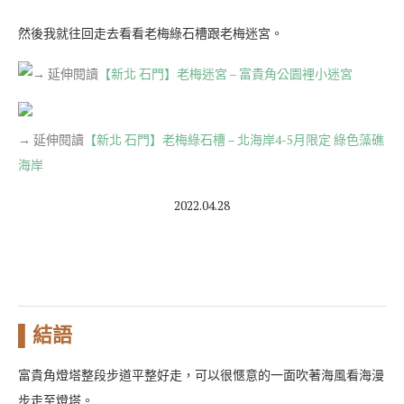
然後我就往回走去看看老梅綠石槽跟老梅迷宮。
→ 延伸閱讀
【新北 石門】老梅迷宮 – 富貴角公園裡小迷宮
→ 延伸閱讀
【新北 石門】老梅綠石槽 – 北海岸4-5月限定 綠色藻礁
海岸
2022.04.28
▌結語
富貴角燈塔整段步道平整好走，可以很愜意的一面吹著海風看海漫
步走至燈塔。