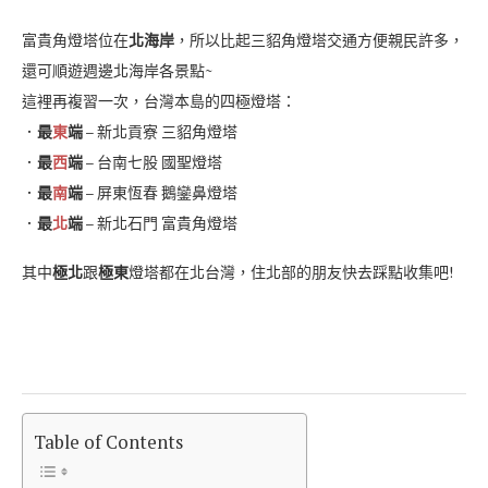
富貴角燈塔位在
北海岸
，所以比起三貂角燈塔交通方便親民許多，
還可順遊週邊北海岸各景點~
這裡再複習一次，台灣本島的四極燈塔：
．
最
東
端
– 新北貢寮 三貂角燈塔
．
最
西
端
– 台南七股 國聖燈塔
．
最
南
端
– 屏東恆春 鵝鑾鼻燈塔
．
最
北
端
– 新北石門 富貴角燈塔
其中
極北
跟
極東
燈塔都在北台灣，住北部的朋友快去踩點收集吧!
Table of Contents