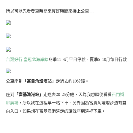
所以可以先看發車時間來算好時間來接上公車 ↓↓
台灣好行 皇冠北海岸線
冬季11-4月平日停駛，夏季5-10月每日行駛
公車座到
「富貴角燈塔站」
走過去約10分鐘。
座到
「富基漁港站」
走過去20-25分鐘，因為我想順便看看
石門婚
紗廣場
，所以我在這裡早一站下車。另外因為富貴角燈塔步道有雙
向入口，如果想在富基漁港這走的話就座到這裡下車。