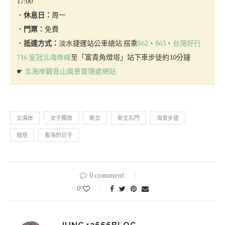
17:00
．休息日：
周一
．門票：
免費
．抵達方式：
淡水捷運站公車總站 搭乘
862
、
863
、
台灣好行
716 皇冠北海岸線
至「富貴角燈塔」站下車步徒約10分鐘
☛
北海岸觀音山風景管理處網站
北海岸
女子獨旅
新北
新北石門
海景步道
燈塔
看海的日子
0 comment
0