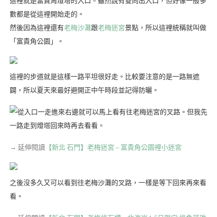
這裡就是富貴角燈塔的入口。雖然說有雙向出入口，但好像一般多
數都是從這裡開始走的。
然後因為這裡還有
老梅沙灘
跟
老梅迷宮
景點，所以這裡統稱就叫做
「富貴角公園」。
這裡的步道就是這樣一路平坦很好走。比較要注意的是一路無遮
闢，所以夏天來最好避開正中午時段並記得防曬。
從入口一走進來右邊就可以馬上看有往老梅迷宮的叉路。但我先
一路走到燈塔回來時再去看看。
→ 延伸閱讀
【新北 石門】老梅迷宮 – 富貴角公園裡小迷宮
之後沒多久又可以看到往老梅沙灘的叉路，一樣是等下回來再來看
看。