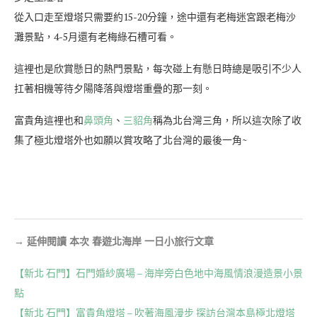
從入口走至燈塔只需要約15-20分鐘，途中還有老梅迷宮跟老梅沙
灘景點，4-5月還有老梅綠石槽可看。
這裡也是欣賞懸日的熱門景點，每次碰上有懸日時總是吸引不少人
扛著相機等待夕陽降落與燈塔重疊的那一刻。
富貴角這裡也和
鼻頭角
、
三貂角
稱為北台灣三角，所以這次除了收
集了極北燈塔外也如願以賞攻略了北台灣的最後一角~
→
延伸閱讀
本次 春遊北海岸 一日小旅行文章
【新北 石門】石門婚紗廣場 – 海岸旁白色地中海風情浪漫造景小景
點
【新北 石門】富貴角燈塔 – 吹著海風漫步 探訪台灣本島極北燈塔