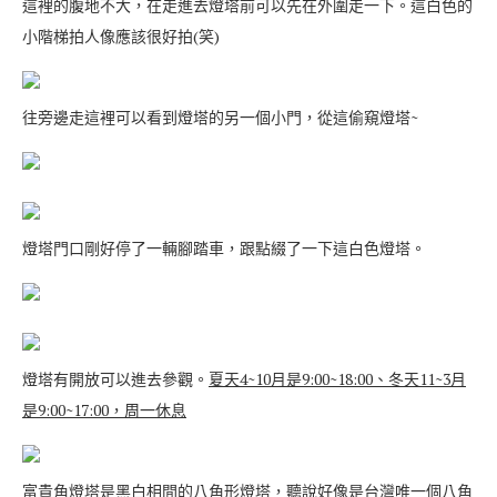
這裡的腹地不大，在走進去燈塔前可以先在外圍走一下。這白色的
小階梯拍人像應該很好拍(笑)
往旁邊走這裡可以看到燈塔的另一個小門，從這偷窺燈塔~
燈塔門口剛好停了一輛腳踏車，跟點綴了一下這白色燈塔。
燈塔有開放可以進去參觀。
夏天4~10月是9:00~18:00、冬天11~3月
是9:00~17:00，周一休息
富貴角燈塔是黑白相間的八角形燈塔，聽說好像是台灣唯一個八角