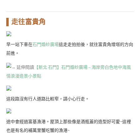
▌走往富貴角
早一站下車在
石門婚紗廣場
這走走拍拍後，就往富貴角燈塔的方向
前進。
→ 延伸閱讀
【新北 石門】石門婚紗廣場 – 海岸旁白色地中海風
情浪漫造景小景點
這段路沒有行人道路比較窄，請小心行走。
途中會經過富基漁港。屋頂上那些像是酒瓶蓋的造型好可愛~這裡
也是有名的補萬里蟹吃蟹的漁港~