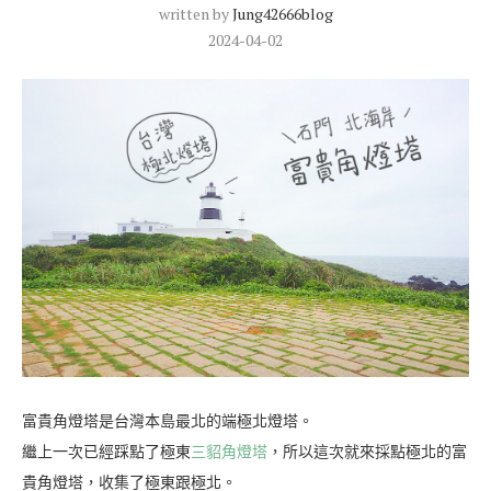
written by
Jung42666blog
2024-04-02
富貴角燈塔是台灣本島最北的端極北燈塔。
繼上一次已經踩點了極東
三貂角燈塔
，所以這次就來採點極北的富
貴角燈塔，收集了極東跟極北。