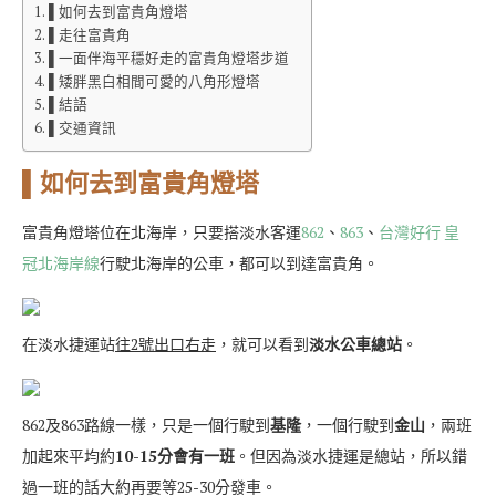
▌如何去到富貴角燈塔
▌走往富貴角
▌一面伴海平穩好走的富貴角燈塔步道
▌矮胖黑白相間可愛的八角形燈塔
▌結語
▌交通資訊
▌如何去到富貴角燈塔
富貴角燈塔位在北海岸，只要搭淡水客運
862
、
863
、
台灣好行 皇
冠北海岸線
行駛北海岸的公車，都可以到達富貴角。
在淡水捷運站
往2號出口右走
，就可以看到
淡水公車總站
。
862及863路線一樣，只是一個行駛到
基隆
，一個行駛到
金山
，兩班
加起來平均約
10-15分會有一班
。但因為淡水捷運是總站，所以錯
過一班的話大約再要等25-30分發車。