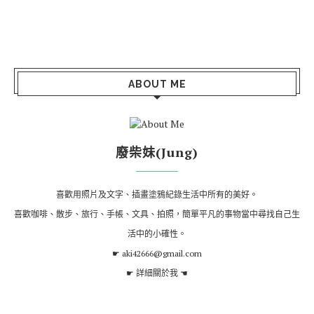
ABOUT ME
廢柴妹(Jung)
喜歡用照片及文字、插畫塗鴉紀錄生活中所有的美好。
喜歡咖啡、散步、旅行、手帳、文具、拍照，簡單平凡的事物當中尋找自己生
活中的小確性。
☛ aki42666@gmail.com
☛
詳細關於我
☚