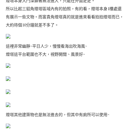
燈塔本身大門深鎖著無法進入，只能在外面走走。
所以比起三貂角燈塔區域內有的拍照，有的看，燈塔本身1樓處還
有展示一些文物。而富貴角燈塔真的就是進來看看拍拍燈塔而已，
大約待個10分鐘就差不多了。
這裡非常幽靜~平日人少，慢慢看海出吹海風~
燈塔這平台範圍也不大，視野開闊、風景好~
燈塔其他建築物也是無法進去的，但其中有廁所可以使用~