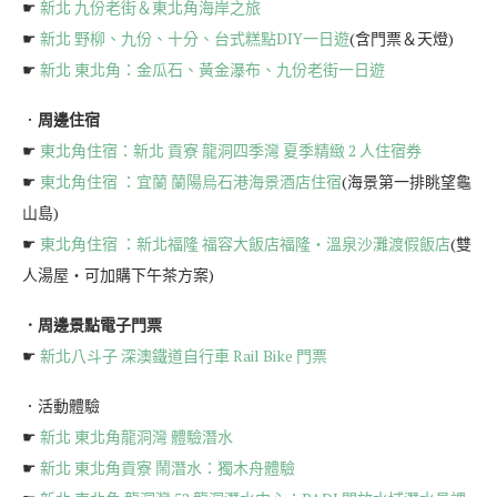
☛
新北 九份老街＆東北角海岸之旅
☛
新北 野柳、九份、十分、台式糕點DIY一日遊
(含門票＆天燈)
☛
新北 東北角：金瓜石、黃金瀑布、九份老街一日遊
．
周邊住宿
☛
東北角住宿：新北 貢寮 龍洞四季灣 夏季精緻 2 人住宿券
☛
東北角住宿 ：宜蘭 蘭陽烏石港海景酒店住宿
(海景第一排眺望龜
山島)
☛
東北角住宿 ：新北福隆 福容大飯店福隆・溫泉沙灘渡假飯店
(雙
人湯屋・可加購下午茶方案)
．周邊景點電子門票
☛
新北八斗子 深澳鐵道自行車 Rail Bike 門票
．活動體驗
☛
新北 東北角龍洞灣 體驗潛水
☛
新北 東北角貢寮 鬧潛水：獨木舟體驗