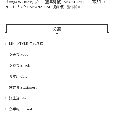
「
jung42666blog
」於〈
【畫集開箱】ANGEL EYES : 吉田秋生イ
ラストブック BANANA FISH 復刻版
〉發佈留言
分類
LIFE STYLE 生活風格
吃美食 Food
吃零食 Snack
咖啡店 Cafe
好文具 Stationery
好生活 Life
寫手帳 Journal