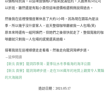
以價格特別貴。以這味道價格CP值來說滿低的。入園票有50元可
以折抵，雖然還是有點小貴但這味道價格還稍微說得過去。
然後我在這裡慢慢座著休息了大約1小時，因為現在園區內是淡
季，所以幾乎沒什麼客人，這天整個咖啡廳被我一人包場(笑)
原本來時還有一組阿姨們，但她們之後很快就走了，整個寬敞的咖
啡廳就只剩我一人包場的感覺還真過癮。
接著我就在這裡順便走走看看，然後走向龍洞灣岬步道。
→延伸閱讀
【新北 貢寮】龍洞四季灣 – 夏季玩水冬季看海的海洋公園
【新北 貢寮】龍洞灣岬步道 – 走在3500萬年的地質上觀賞令人驚豔
的大海蝕洞
造訪日期：2021.03.17