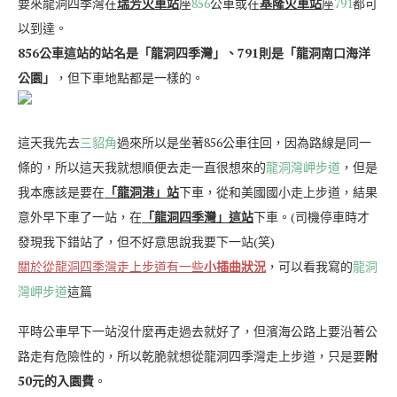
要來龍洞四季灣在
瑞芳火車站
座
856
公車或在
基隆火車站
座
791
都可
以到達。
856公車這站的站名是「龍洞四季灣」、791則是「龍洞南口海洋
公園」
，但下車地點都是一樣的。
這天我先去
三貂角
過來所以是坐著856公車往回，因為路線是同一
條的，所以這天我就想順便去走一直很想來的
龍洞灣岬步道
，但是
我本應該是要在
「龍洞港」站
下車，從和美國國小走上步道，結果
意外早下車了一站，在
「龍洞四季灣」這站
下車。(司機停車時才
發現我下錯站了，但不好意思說我要下一站(笑)
關於從龍洞四季灣走上步道有一些
小插曲狀況
，可以看我寫的
龍洞
灣岬步道
這篇
平時公車早下一站沒什麼再走過去就好了，但濱海公路上要沿著公
路走有危險性的，所以乾脆就想從龍洞四季灣走上步道，只是要
附
50元的入園費
。