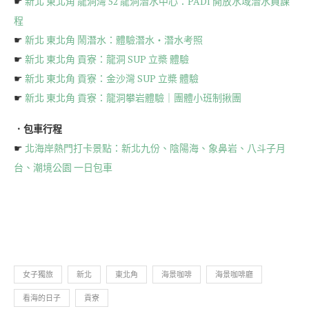
☛
新北 東北角 龍洞灣 52 龍洞潛水中心：PADI 開放水域潛水員課
程
☛
新北 東北角 鬧潛水：體驗潛水・潛水考照
☛
新北 東北角 貢寮：龍洞 SUP 立槳 體驗
☛
新北 東北角 貢寮：金沙灣 SUP 立槳 體驗
☛
新北 東北角 貢寮：龍洞攀岩體驗｜團體小班制揪團
．包車行程
☛
北海岸熱門打卡景點：新北九份、陰陽海、象鼻岩、八斗子月
台、潮境公園 一日包車
女子獨旅
新北
東北角
海景咖啡
海景咖啡廳
看海的日子
貢寮