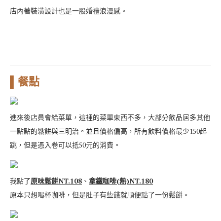
店內著裝潢設計也是一股婚禮浪漫感。
▌餐點
進來後店員會給菜單，這裡的菜單東西不多，大部分飲品居多其他
一點點的鬆餅與三明治。並且價格偏高，所有飲料價格最少150起
跳，但是憑入卷可以抵50元的消費。
我點了
原味鬆餅NT.108
、
拿鐵咖啡(熱)NT.180
原本只想喝杯咖啡，但是肚子有些餓就順便點了一份鬆餅。