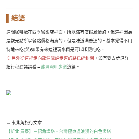
▌結語
這間咖啡廳在四季彎飯店裡面，所以滿有度假風情的。但這裡因為
是觀光點所以餐點價格滿貴的，但是味道滿普通的。基本覺得不用
特地來吃(笑)如果有來這裡玩水倒是可以順便吃吃。
※ 另外從這裡走向龍洞灣岬步道的路已經封閉
，如有要去步道詳
細行程建議請看→
龍洞灣岬步道
這篇。
→ 東北角旅行文章
【新北 貢寮】三貂角燈塔 – 台灣極東處浪漫的白色燈塔