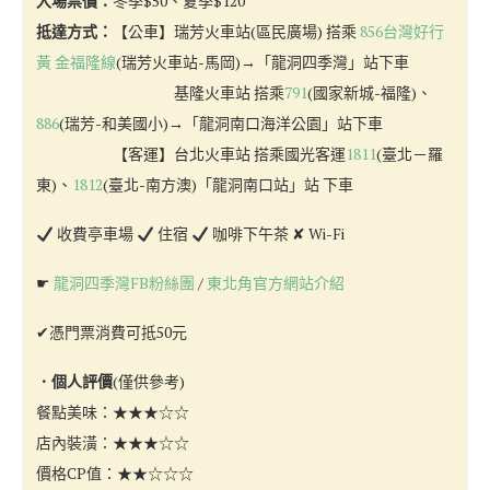
入場票價：
冬季$50、夏季$120
抵達方式：
【公車】瑞芳火車站(區民廣場) 搭乘
856台灣好行
黃 金福隆線
(瑞芳火車站-馬岡)→「龍洞四季灣」站下車
基隆火車站 搭乘
791
(國家新城-福隆)、
886
(瑞芳-和美國小)→「龍洞南口海洋公園」站下車
【客運】台北火車站 搭乘國光客運
1811
(臺北－羅
東)、
1812
(臺北-南方澳)「龍洞南口站」站 下車
收費亭車場
住宿
咖啡下午茶 ✘ Wi-Fi
☛
龍洞四季灣FB粉絲團
/
東北角官方網站介紹
✔憑門票消費可抵50元
．個人評價
(僅供參考)
餐點美味：★★★☆☆
店內裝潢：★★★☆☆
價格CP值：★★☆☆☆