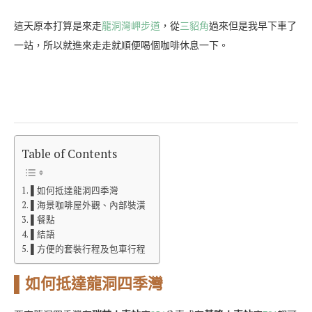
這天原本打算是來走
龍洞灣岬步道
，從
三貂角
過來但是我早下車了
一站，所以就進來走走就順便喝個咖啡休息一下。
Table of Contents
▌如何抵達龍洞四季灣
▌海景咖啡屋外觀、內部裝潢
▌餐點
▌結語
▌方便的套裝行程及包車行程
▌如何抵達龍洞四季灣