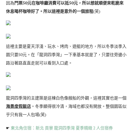
因為
門票50元在咖啡廳消費可以抵50元，所以想就順便來乾脆來
休息喝杯咖啡好了。所以這裡是意外的一個旅程
(笑)
這裡主要是夏天浮淺、玩水、烤肉、遊艇的地方，所以冬季淡季入
園只要50元。在「龍洞四季灣」一下車基本就是了，只要往旁邊小
路沿著路直直走就可以看到入口處。
龍洞四季灣的主建築是這棟白色像艘船的外觀，這裡其實也是一個
海景度假飯店
。冬季顯得很冷清，海域也都沒有開放。整個園區似
乎只有我一人包場(笑)
☛
東北角住宿：新北 貢寮 龍洞四季灣 夏季精緻 2 人住宿券