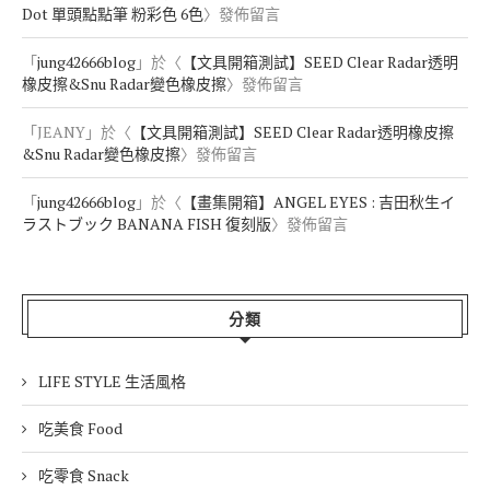
Dot 單頭點點筆 粉彩色 6色
〉發佈留言
「
jung42666blog
」於〈
【文具開箱測試】SEED Clear Radar透明
橡皮擦&Snu Radar變色橡皮擦
〉發佈留言
「
JEANY
」於〈
【文具開箱測試】SEED Clear Radar透明橡皮擦
&Snu Radar變色橡皮擦
〉發佈留言
「
jung42666blog
」於〈
【畫集開箱】ANGEL EYES : 吉田秋生イ
ラストブック BANANA FISH 復刻版
〉發佈留言
分類
LIFE STYLE 生活風格
吃美食 Food
吃零食 Snack