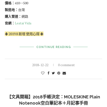
品牌：
台灣 Leatai Vida
樣式：
自填式 每日一頁手帳
尺寸：
B6
顏色：
深邃灰
紙張：
介紙1.0(米色Mui Kai Paper1.0) ‧鋼筆適用紙
內頁：
P.1 Story begins from~、P.2-5年計畫、P.6-29自填式月記
事、P.30-32記帳頁、P.33-208自填式一日一頁、P.209-216方格記事
頁、P.217-221空白記事頁、P.222ID資料頁、P.223尺標頁、P.224個