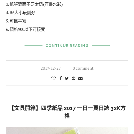
Notenook空白筆記本＋月記事手冊
到了年底了，又是要來決定明年手帳的時候了。
對於手帳我的要求有：
1. 要可以寫一年(一天一頁手帳或筆記本要有200頁以上才夠我用)
2. 頁面淡淡的格線、虛線，空白都可，不要有太深的線
3. 紙張背面不要太透(可畫水彩)
4. B6大小最剛好
5. 可攤平寫
6. 價格900以下可接受
CONTINUE READING