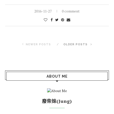
今年也差不多要過完了，也差不多該決定明年2017的手帳了。
關於手帳目前都還在摸索階段，並沒有特定用哪本、哪牌子的手
帳，所以一年過一年都試試不同的手帳。
CONTINUE READING
2016-11-27
0 comment
NEWER POSTS
OLDER POSTS