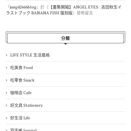
「
jung42666blog
」於〈
【文具開箱試色】KURETAKE吳竹 ZIG
Clean Color Dot 單頭點點筆 粉彩色 6色
〉發佈留言
「
ANN
」於〈
【文具開箱試色】KURETAKE吳竹 ZIG Clean Color
Dot 單頭點點筆 粉彩色 6色
〉發佈留言
「
jung42666blog
」於〈
【文具開箱測試】SEED Clear Radar透明
橡皮擦&Snu Radar變色橡皮擦
〉發佈留言
「
JEANY
」於〈
【文具開箱測試】SEED Clear Radar透明橡皮擦
&Snu Radar變色橡皮擦
〉發佈留言
「
jung42666blog
」於〈
【畫集開箱】ANGEL EYES : 吉田秋生イ
ラストブック BANANA FISH 復刻版
〉發佈留言
分類
LIFE STYLE 生活風格