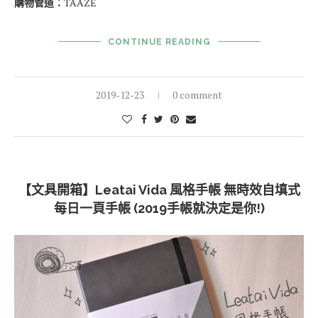
品牌：
台灣 珠友
尺寸：
B6 (20.2x14x25.cm)
頁數：
416p
內頁格式：
方格
紙質：
日本巴川紙