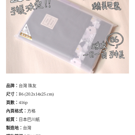
紙質：
MD用紙
製造地：
日本
購入管道：
小型獨立文具店、網路均有販售
價格：
310-360元
官網介紹：
MIDOR
I
官網
、
MD PARER官網
購入日期：
2020.11 (博客來)
CONTINUE READING
2021-06-22
0 comment
【文具開箱】珠友 2020手帳日誌 一日一頁 B6