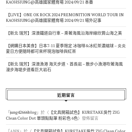
KAOHSIUNG@高雄國家體育場 2024/09/21 本番
【LIVE】ONE OK ROCK 2024 PREMONITION WORLD TOUR IN
KAOHSIUNG@高雄國家體育場 2024/09/21 場外記事
【新北 瑞芳】深澳鐵道自行車 – 乘著海風沿海岸線欣賞山海之美
【網購日本美食】日本7-11 夏季限定 冰咖啡&冰紅茶濃縮球 – 炎炎
夏日方便隨時都可來杯現泡咖啡與紅茶
【新北 瑞芳】深澳漁港 海天步道、酋長岩 – 散步小漁港吹著海風
漫步海堤步道看巨大岩石
近期留言
「
jung42666blog
」於〈
【文具開箱試色】KURETAKE吳竹 ZIG
Clean Color Dot 單頭點點筆 粉彩色 6色
〉發佈留言
「
ANN
」於〈
【文具開箱試色】KURETAKE吳竹 ZIG Clean Color