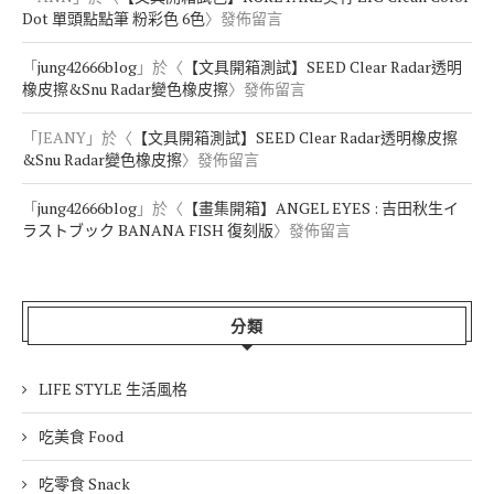
Dot 單頭點點筆 粉彩色 6色
〉發佈留言
「
jung42666blog
」於〈
【文具開箱測試】SEED Clear Radar透明
橡皮擦&Snu Radar變色橡皮擦
〉發佈留言
「
JEANY
」於〈
【文具開箱測試】SEED Clear Radar透明橡皮擦
&Snu Radar變色橡皮擦
〉發佈留言
「
jung42666blog
」於〈
【畫集開箱】ANGEL EYES : 吉田秋生イ
ラストブック BANANA FISH 復刻版
〉發佈留言
分類
LIFE STYLE 生活風格
吃美食 Food
吃零食 Snack