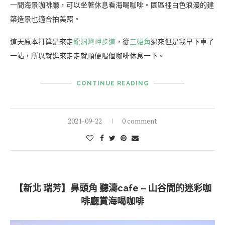
一間海景咖啡廳，可以坐著休息看海喝咖啡。園區裡白色浪漫的建
築造景也適合拍美照。
這天原本打算是來走
龍洞灣岬步道
，從
三貂角
過來但是我早下車了
一站，所以就進來走走就順便喝個咖啡休息一下。
CONTINUE READING
2021-09-22
0 comment
【新北 瑞芳】鼻頭角 聽濤cafe – 山谷間的迷彩咖
啡廳賞海喝咖啡