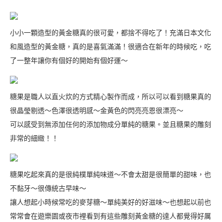
小小一顆造型的黃金糖真的很可愛，都捨不得吃了！充滿日本文化
和風造型的黃金糖，真的是喜氣滿滿！很適合在新年的時候吃，吃
了一整年讓你有個好的開始有個好運～
糖果是職人以直火炊的方式精心製作而成，所以可以看到糖果真的
很晶瑩剔透～色澤很透明感～金黃色的閃亮亮恩很漂亮～
可以感受到無添加任何的添加物成分單純的糖果。並且糖果的雕刻
非常的細緻！！
糖果吃起來真的是很純樸單純味道～不會太甜是很簡單的甜味，也
不黏牙～很傳統古早味～
讓人想起小時候常吃的麥芽糖～單純美好的好滋味～也想起以前也
常常會在遊樂園或夜市裡看到有這些雕刻黃金糖的達人都覺得好厲