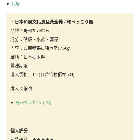
☛
蝦皮
．日本和風文化造型黃金糖 / 和べっこう飴
品牌：野州たかむら
成分：砂糖、水飴、寡糖
內容：12顆糖果(5種造型) / 50g
產地：日本栃木縣
賞味期限：
購入價格：145(日幣含稅價格324)
購入：網路
☛
野州たかむら 官網
個人評分
包裝設計：★★★★★