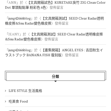
「
ANN
」於〈
【文具開箱試色】KURETAKE吳竹 ZIG Clean Color
Dot 單頭點點筆 粉彩色 6色
〉發佈留言
「
jung42666blog
」於〈
【文具開箱測試】SEED Clear Radar透明
橡皮擦&Snu Radar變色橡皮擦
〉發佈留言
「
JEANY
」於〈
【文具開箱測試】SEED Clear Radar透明橡皮擦
&Snu Radar變色橡皮擦
〉發佈留言
「
jung42666blog
」於〈
【畫集開箱】ANGEL EYES : 吉田秋生イ
ラストブック BANANA FISH 復刻版
〉發佈留言
分類
LIFE STYLE 生活風格
吃美食 Food