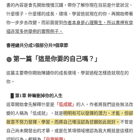
書的內容是會先開始慢慢沉鋪，帶你了解你現在目前是什麼狀況、
什麼樣子，什麼樣的成長、環境、學習造就現在的你，再開始帶著
你一步步去改變。而前面提到
作者本身是心理醫生，所以書裡有穿
插非常多他舉例的實際例子。
書裡總共分成3個部分共9個章節
◍ 第一篇「這是你要的自己嗎？」
這篇主要帶你開始陳鋪你的成長環境、學習過程怎樣造就現在的
你。
█ 第1章 幹嘛刪掉你的人生
這章開始會先解釋什麼是
「低成就」
的人。作者將我們這些無法改
變的人稱為「低成就」，就是
明明有可以發揮的潛力、才能，但卻
故意不努力發揮、學習，而將自己埋沒認為甘願如此就好。
不管是
自己尚未開發出的才華，或是在某項領域裡認為我大概就是這樣的
認知行為，都稱為
「自我設限」