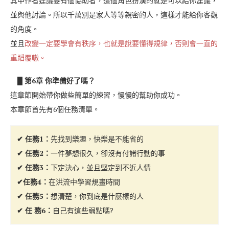
其中作者建議要有個協助者，這個角色扮演的就是可以給你建議，
並與他討論。所以千萬別是家人等等親密的人，這樣才能給你客觀
的角度。
並且
改變一定要學會有秩序，也就是說要懂得規律，否則會一直的
重蹈覆轍。
█ 第6章 你準備好了嗎？
這章節開始帶你做些簡單的練習，慢慢的幫助你成功。
本章節首先有6個任務清單。
✔ 任務1：
先找到樂趣，快樂是不能省的
✔ 任務2：
一件夢想很久，卻沒有付諸行動的事
✔ 任務3：
下定決心，並且堅定到不近人情
✔任務4：
在洪流中學習規畫時間
✔ 任務5：
想清楚，你到底是什麼樣的人
✔ 任 務6：
自己有這些弱點嗎?