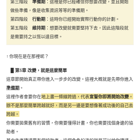
第三階段
準備期
：這裡是你已經確信你想要改變，並且開始
做些準備，像是收集資訊等等的準備期。
第四階段
行動期
：這時你已經開始實際行動你的計劃。
第五階段
維持期
：想要改變就需要堅持下去，因此這階段就
是需要持之以恆以達目標。
↑ 你現在是在那裡呢？
█ 第5章 改變，就是這麼簡單
這章節開始真正帶你進入一步步的改變。這裡大概就是先帶你進入
準備期
。
這裡作者會要你在
地上畫一條線跨過，代表
宣誓你即將開始改變
。
辦不是那麼簡單跨越就好，而是另一邊是要想像著成功後的自己去
跨越。
你需要拋棄舊有的習慣，你需要懂得計畫，你也需要找個身邊的協
助者。