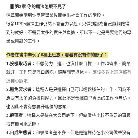
█ 第3章 你的魔法怎麼不見了
這章開始講到你學習畢業後開始出社會工作的階段。
很多HPPs選擇工作仍然不會全力以赴，只做到認為自己能夠做得
到的就好，不需要太多的責任與負擔，所以不一定是需要他們的專
業或興趣的工作。
作者在書中舉例了8種上班族，看看有沒有你的影子：
1.投機取巧者：
不想努力上進，也沒什麼目標，工作越省事、簡單
就好，工作只是混口飯吃，殺時間等退休。
←應該多數上班族都有
這種心態吧
2.避免要求者：
這種人是只選擇自己可以輕鬆勝任的工作，因為不
想要有太多的負擔與壓力，因此不是發揮自己專長的工作也無訪。
也因此不會有想要升職位的念頭。
3.躲匿者：
這種人是待在大公司底下，但總做些比較不重要的事尋
找有機可乘之際。
4.自成生態者：
和躲匿者差不多，但是是選擇待在小公司做些沒有