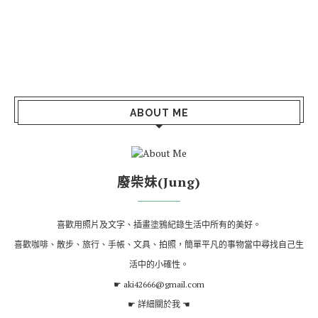
ABOUT ME
廢柴妹(Jung)
喜歡用照片及文字、插畫塗鴉紀錄生活中所有的美好。
喜歡咖啡、散步、旅行、手帳、文具、拍照，簡單平凡的事物當中尋找自己生
活中的小確性。
☛ aki42666@gmail.com
☛
詳細關於我
☚