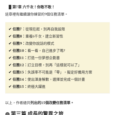
█ 第7章 六千次！你敢不敢！
這章裡有繼續讓你練習的9個任務清單。
✔ 任務7：
從現在起，別再自我設限
✔ 任務8：
重複6千次，建立新習性
✔ 任務9：
改變你說話的模式
✔ 任務10：
看一看，自己進步了嗎?
✔ 任務11：
打造一份夢想企劃書
✔ 任務12：
訂立目標，別再「這樣就可以了」
✔ 任務13：
失誤率不可能是「零」，擬定好備用方案
✔ 任務14：
使出渾身解數，選擇並完成一個計畫
✔ 任務15：
終極大躍進
以上，作者總共
列出的15個改變任務清單。
◍ 第三篇 成長的驚異之旅