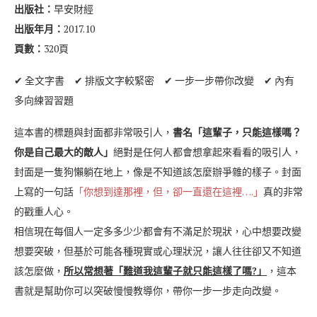
出版社：
早安財經
出版年月：
2017.10
頁數：
320頁
✔ 全文字書 ✔ 排版文字較緊密 ✔ 一步一步帶你改變 ✔ 內有
多向練習習題
這本書的標題與封面都非常吸引人，
書名「這輩子，只能這樣嗎？
你是自己最大的敵人」
絕對是任何人都會想拿起來看看的吸引人，
封面是一隻狗懶躺在地上，像是不知道該怎麼辦爭雜的樣子。封面
上寫的一句話
「你想到達那裡，但，卻一直還在這裡….」
真的非常
的戳重人心。
相信現在每個人一定多多少少都會有不滿足於現狀，心中想要改變
想要突破，但基於可能各種現實或心理狀況，讓人往往卻又不知道
該怎麼做，
所以常想著「難道我這輩子就只能這樣了嗎?」
，這本
書就是幫助你可以突破慢慢教導你，帶你一步一步走向改變。