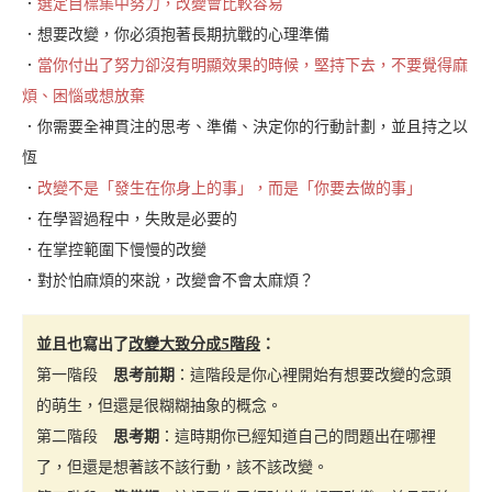
．
選定目標集中努力，改變會比較容易
．想要改變，你必須抱著長期抗戰的心理準備
．
當你付出了努力卻沒有明顯效果的時候，堅持下去，不要覺得麻
煩、困惱或想放棄
．你需要全神貫注的思考、準備、決定你的行動計劃，並且持之以
恆
．
改變不是「發生在你身上的事」，而是「你要去做的事」
．在學習過程中，失敗是必要的
．在掌控範圍下慢慢的改變
．對於怕麻煩的來說，改變會不會太麻煩？
並且也寫出了
改變大致分成5階段
：
第一階段
思考前期
：這階段是你心裡開始有想要改變的念頭
的萌生，但還是很糊糊抽象的概念。
第二階段
思考期
：這時期你已經知道自己的問題出在哪裡
了，但還是想著該不該行動，該不該改變。