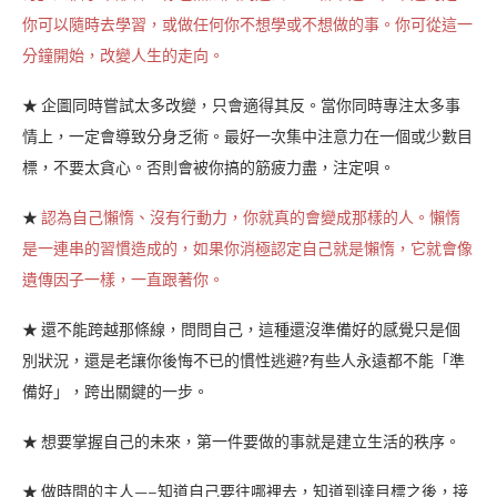
你可以隨時去學習，或做任何你不想學或不想做的事。你可從這一
分鐘開始，改變人生的走向。
★ 企圖同時嘗試太多改變，只會適得其反。當你同時專注太多事
情上，一定會導致分身乏術。最好一次集中注意力在一個或少數目
標，不要太貪心。否則會被你搞的筋疲力盡，注定唄。
★
認為自己懶惰、沒有行動力，你就真的會變成那樣的人。懶惰
是一連串的習慣造成的，如果你消極認定自己就是懶惰，它就會像
遺傳因子一樣，一直跟著你。
★ 還不能跨越那條線，問問自己，這種還沒準備好的感覺只是個
別狀況，還是老讓你後悔不已的慣性逃避?有些人永遠都不能「準
備好」，跨出關鍵的一步。
★ 想要掌握自己的未來，第一件要做的事就是建立生活的秩序。
★ 做時間的主人—–知道自己要往哪裡去，知道到達目標之後，接