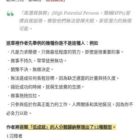
「高潛資族群」(High Potential Persons，簡稱HPPs)習
慣自我設限，導致他們無法發揮天賦，享受潛力的無限
可能。
這章裡作者先舉例的幾種你是不是這種人：例如
．凡是力求簡便，只做最低程度的努力，即使是很重要的事。
．做事不持久，常常徒勞無功。
．猶豫不決，無做決定。
．無法達成任何長程目標，因為缺乏適當的計畫與持久度。
．接近成功的時候，就萌生放棄的念頭。
．做事拖拖拉拉。
．只參與低於你真正能力的工作、人際關係和其他裝況，因為你不
必全力以赴。
作者將
這類
「低成就」的人分類歸納整理出了12種類型
。
1.沉睡者