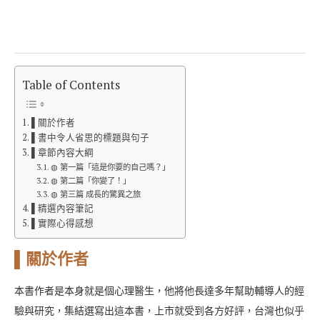
Table of Contents
▌關於作者
▌書中令人省思的標題與句子
▌章節內容大綱
◍ 第一篇「這是你要的自己嗎？」
◍ 第二篇「你變了！」
◍ 第三篇 成長的驚異之旅
▌精選內容筆記
▌實際心得感想
▌關於作者
本書作者是本身就是個心理醫生，他將他長達多年幫助輔導人的經
驗與研究，集結選寫出這本書，上市就受到各方好評，台灣也似乎