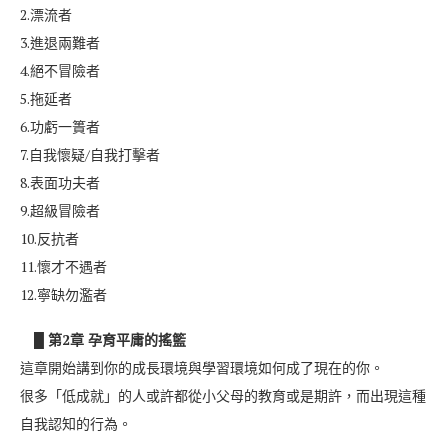
2.漂流者
3.進退兩難者
4.絕不冒險者
5.拖延者
6.功虧一簣者
7.自我懷疑/自我打擊者
8.表面功夫者
9.超級冒險者
10.反抗者
11.懷才不遇者
12.寧缺勿濫者
█ 第2章 孕育平庸的搖籃
這章開始講到你的成長環境與學習環境如何成了現在的你。
很多「低成就」的人或許都從小父母的教育或是期許，而出現這種
自我認知的行為。