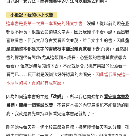
自己的一套方法，而裡面書中的方法可以加減去利用。
小後記，我的小小改變
這本書是我第一次第一本看完的純文字書。
沒錯！從以前到現在
我
都很不擅長、很難去閱讀純文字書
，因此我幾乎不看小說，雖然我
喜歡看書，但我大部分會要看圖文並茂，並且文字少的書，因此
像
是這類整本都是文字的書我根本翻沒幾頁就看下去了
(笑)，雖然對
書的標題很有興趣(尤其這類個人成長、心靈類的書籍其實很想去
看看)，但就是無法閱讀下去，不然就是會只挑有興趣的段落看一
看而已…….反正就是沒辦法好好認真的去看完，
因此當我看完這一
本厚厚的書，真的好有成就感。
因為如同這本書的主題
「改變」
，所以我也開始想以
看完這本書為
目標，開始一個嘗試改變
，不管這本書的內容最後能不能幫助的到
我，我就是要先堅持以恆看完這本書記就對了。
剛開始先每天看一個小段章節為目標，接著慢慢每天看20分鐘，雖
然中間有被我停了一陣子……也有時斷斷續續的，但這本317頁厚