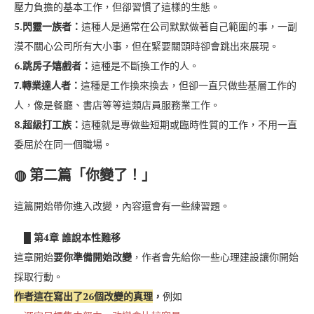
壓力負擔的基本工作，但卻習慣了這樣的生態。
5.閃靈一族者：
這種人是通常在公司默默做著自己範圍的事，一副
漠不關心公司所有大小事，但在緊要關頭時卻會跳出來展現。
6.跳房子嬉戲者：
這種是不斷換工作的人。
7.轉業達人者：
這種是工作換來換去，但卻一直只做些基層工作的
人，像是餐廳、書店等等這類店員服務業工作。
8.超級打工族：
這種就是專做些短期或臨時性質的工作，不用一直
委屈於在同一個職場。
◍ 第二篇「你變了！」
這篇開始帶你進入改變，內容還會有一些練習題。
█ 第4章 誰說本性難移
這章開始
要你準備開始改變
，作者會先給你一些心理建設讓你開始
採取行動。
作者這在寫出了26個改變的真理
，
例如