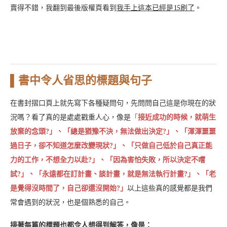
賣得不錯，我翻到最後版權頁看到
我手上這本已經是15刷了
。
▌書中令人省思的標題與句子
在書封摺口頁上就先寫下各種疑問句，先問問自己這是你現在的狀
況嗎？看了真的是處處戳重人心，像是
「
接近成功的時候，就萌生
放棄的念頭?」、「總是猶豫不決，無法做出決定?」、「渾渾噩噩
過日子，卻不知道怎麼改變現狀?」、「只做自己低於自己真正能
力的工作，不想全力以赴?」、「因為害怕失敗，所以決定不嚐
試?」、「永遠都在訂計畫、談計畫，就是無法執行計畫?」、「老
是覺得沒時間了，自己卻還沒開始?」
以上這些真的感覺都是我們
常會遇到的狀況，也是個熟悉的自己。
接著每篇的標題也都令人想得到解答，像是：