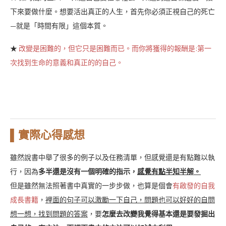
下來要做什麼。想要活出真正的人生，首先你必須正視自己的死亡
—就是「時間有限」這個本質。
★
改變是困難的，但它只是困難而已。而你將獲得的報酬是:第一
次找到生命的意義和真正的的自己。
▌實際心得感想
雖然說書中舉了很多的例子以及任務清單，但感覺還是有點難以執
行，因為
多半還是沒有一個明確的指示，
感覺有點半知半解。
但是雖然無法照著書中真實的一步步做，也算是個會
有啟發的自我
成長書籍
，
裡面的句子可以激勵一下自己，問題也可以好好的自問
想一想，找到問題的答案
，要
怎麼去改變我覺得基本還是要發掘出