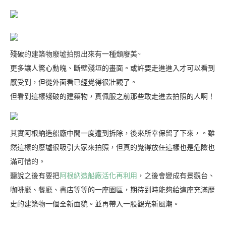
殘破的建築物廢墟拍照出來有一種頹廢美~
更多讓人驚心動魄、斷壁殘垣的畫面。或許要走進進入才可以看到
感受到，但從外面看已經覺得很壯觀了。
但看到這樣殘破的建築物，真佩服之前那些敢走進去拍照的人啊！
其實阿根納造船廠中間一度遭到拆除，後來所幸保留了下來，。雖
然這樣的廢墟很吸引大家來拍照，但真的覺得放任這樣也是危險也
滿可惜的。
聽說之後有要把
阿根納造船廠活化再利用
，之後會變成有景觀台、
咖啡廳、餐廳、書店等等的一座園區，期待到時能夠給這座充滿歷
史的建築物一個全新面貌。並再帶入一股觀光新風潮。