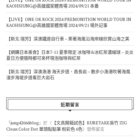
KAOHSIUNG@高雄國家體育場 2024/09/21 本番
【LIVE】ONE OK ROCK 2024 PREMONITION WORLD TOUR IN
KAOHSIUNG@高雄國家體育場 2024/09/21 場外記事
【新北 瑞芳】深澳鐵道自行車 – 乘著海風沿海岸線欣賞山海之美
【網購日本美食】日本7-11 夏季限定 冰咖啡&冰紅茶濃縮球 – 炎炎
夏日方便隨時都可來杯現泡咖啡與紅茶
【新北 瑞芳】深澳漁港 海天步道、酋長岩 – 散步小漁港吹著海風
漫步海堤步道看巨大岩石
近期留言
「
jung42666blog
」於〈
【文具開箱試色】KURETAKE吳竹 ZIG
Clean Color Dot 單頭點點筆 粉彩色 6色
〉發佈留言