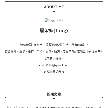
ABOUT ME
廢柴妹(Jung)
喜歡用照片及文字、插畫塗鴉紀錄生活中所有的美好。
喜歡咖啡、散步、旅行、手帳、文具、拍照，簡單平凡的事物當中尋找自己生
活中的小確性。
☛ aki42666@gmail.com
☛
詳細關於我
☚
近期文章
【LIVE】ONE OK ROCK 2024 PREMONITION WORLD TOUR IN