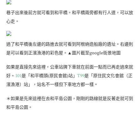
巷子出來後前方就可看到和平橋。和平橋兩旁都有行人道，可以放
心走。
過了和平橋後左邊的路進去就可看到阿根納造船廠的遺址。右邊則
是可以看到正濱漁港的彩色屋。▲圖片截至google街景地圖
如果是直接先來這裡，公車站牌下車就在前面一點而已再走過來就
好。
101
是「和平橋頭(原民會館)站」
T99
是「原住民文化會館（正
濱漁港）站」，站名不一樣但下車地方都一樣。
＊如果是先來這裡在去和平島公園，剛剛的路線就是反著走就可到
和平島公園。