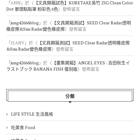
「
ANN
」於〈
【文具開箱試色】KURETAKE吳竹 ZIG Clean Color
Dot 單頭點點筆 粉彩色 6色
〉發佈留言
「
jung42666blog
」於〈
【文具開箱測試】SEED Clear Radar透明
橡皮擦&Snu Radar變色橡皮擦
〉發佈留言
「
JEANY
」於〈
【文具開箱測試】SEED Clear Radar透明橡皮擦
&Snu Radar變色橡皮擦
〉發佈留言
「
jung42666blog
」於〈
【畫集開箱】ANGEL EYES : 吉田秋生イ
ラストブック BANANA FISH 復刻版
〉發佈留言
分類
LIFE STYLE 生活風格
吃美食 Food