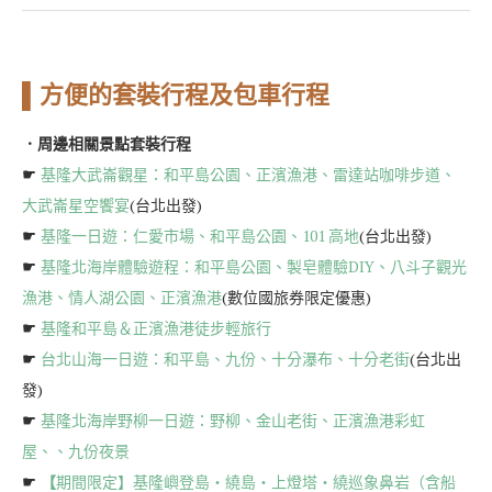
▌方便的套裝行程及包車行程
．周邊相關景點套裝行程
☛
基隆大武崙觀星：和平島公園、正濱漁港、雷達站咖啡步道、
大武崙星空饗宴
(台北出發)
☛
基隆一日遊：仁愛市場、和平島公園、101 高地
(台北出發)
☛
基隆北海岸體驗遊程：和平島公園、製皂體驗DIY、八斗子觀光
漁港、情人湖公園、正濱漁港
(數位國旅券限定優惠)
☛
基隆和平島＆正濱漁港徒步輕旅行
☛
台北山海一日遊：和平島、九份、十分瀑布、十分老街
(台北出
發)
☛
基隆北海岸野柳一日遊：野柳、金山老街、正濱漁港彩虹
屋、、九份夜景
☛
【
期間限定】基隆嶼登島・繞島・上燈塔・繞巡象鼻岩（含船