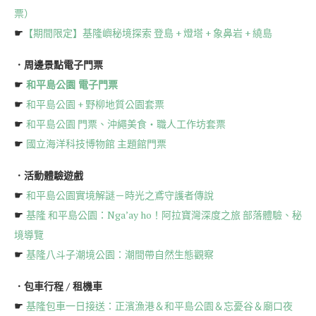
票）
☛
【期間限定】基隆嶼秘境探索 登島 + 燈塔 + 象鼻岩 + 繞島
．周邊景點電子門票
☛
和平島公園 電子門票
☛
和平島公園 + 野柳地質公園套票
☛
和平島公園 門票、沖繩美食・職人工作坊套票
☛
國立海洋科技博物館 主題館門票
．活動體驗遊戲
☛
和平島公園實境解謎－時光之鳶守護者傳說
☛
基隆 和平島公園：Nga’ay ho！阿拉寶灣深度之旅 部落體驗、秘
境導覽
☛
基隆八斗子潮境公園：潮間帶自然生態觀察
．包車行程 / 租機車
☛
基隆包車一日接送：正濱漁港＆和平島公園＆忘憂谷＆廟口夜