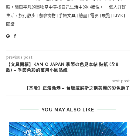
照，簡單平凡的事物當中尋找自己生活中的小確性。 一個人好好
生活 x 旅行散步 | 咖啡食物 | 手帳文具 | 繪畫 | 電影 | 展覽 | LIVE |
閱讀
previous post
【文具開箱】KAMIO JAPAN 季節の色見本帖 貼紙 (全8
款) – 季節色彩的萬用小圓貼紙
next post
【基隆】正濱漁港 – 台版威尼斯之稱美麗的彩色房子
YOU MAY ALSO LIKE