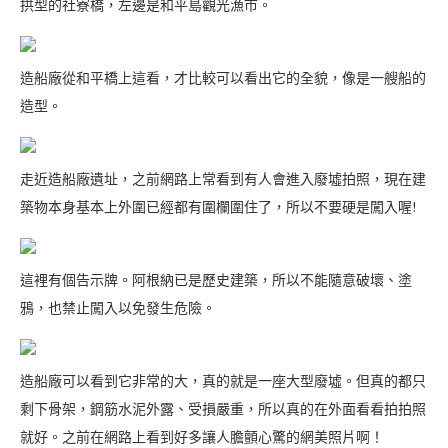
拱型的社寮橋，左邊是和平島觀光漁市。
造船廠從和平橋上這看，才比較可以看出它的全貌，像是一艘船的
造型。
走近造船廠遺址，之前網路上常看到有人會進入廢墟拍照，現在建
築物本身基本上外圍已經都有圍欄圍住了，所以不要硬是闖入喔!
這裡有個告示牌。阿根納已是歷史建築，所以不能隨意破壞、塗
鴉，也禁止闖入以免發生危險。
造船廠可以看到它非常的大，真的就是一座大型廢墟。但真的都只
剩下骨架，鋼筋水泥外露、受損嚴重，所以真的在外面看看拍拍照
就好。之前在網路上看到好多讓人膽顫心驚的網美照片啊！