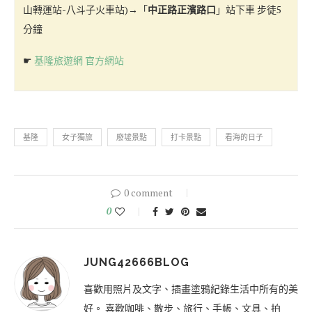
山轉運站-八斗子火車站)→「
中正路正濱路口
」站下車 步徒5
分鐘
☛
基隆旅遊網 官方網站
基隆
女子獨旅
廢墟景點
打卡景點
看海的日子
0 comment
0
JUNG42666BLOG
喜歡用照片及文字、插畫塗鴉紀錄生活中所有的美
好。 喜歡咖啡、散步、旅行、手帳、文具、拍