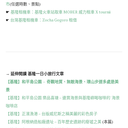
市
(任選時數、景點)
☛
基隆租機車：基隆火車站取車 MOBER 威力租車 X tournii
☛
台灣基隆租機車：Zocha Gogoro 租借
→
延伸閱讀 基隆一日小旅行文章
【基隆】和平島公園 – 奇觀地質、無敵海景、環山步道多處是美
景
【基隆】和平島公園 樂品喜塘 – 邊賞海景與基隆嶼喝咖啡的˙海景
咖啡店
【基隆】正濱漁港 – 台版威尼斯之稱美麗的彩色房子
【基隆】阿根納造船廠遺址 – 百年歷史遺跡的廢墟之美
(本篇)