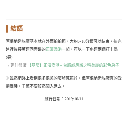
▌結語
阿根納造船廠基本就在外面拍拍照，大約5-10分鐘可以結束。拍完
這裡後接著連同旁邊的
正濱漁港
一起，可以一下串連兩個打卡點
(笑)
→ 延伸閱讀
【基隆】正濱漁港 – 台版威尼斯之稱美麗的彩色房子
※雖然網路上看到很多很美的廢墟感照片，但阿根納造船廠真的受
損嚴種，千萬不要貿然闖入進去。
旅行日期：2019/10/11