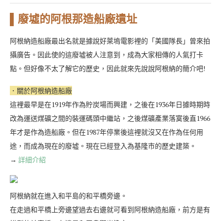
▌廢墟的阿根那造船廠遺址
阿根納造船廠最出名就是據說好萊塢電影裡的「美國隊長」曾來拍
攝廣告。因此使的這廢墟被人注意到，成為大家相傳的人氣打卡
點。但好像不太了解它的歷史，因此就來先說說阿根納的簡介吧!
．關於阿根納造船廠
這裡最早是在1919年作為貯炭場而興建，之後在1936年日據時期時
改為運送煤礦之間的裝運碼頭中繼站，之後煤礦產業落寞後直1966
年才是作為造船廠。但在1987年停業後這裡就沒又在作為任何用
途，而成為現在的廢墟。現在已經登入為基隆市的歷史建築。
→
詳細介紹
阿根納就在進入和平島的和平橋旁邊。
在走過和平橋上旁邊望過去右邊就可看到阿根納造船廠，前方是有