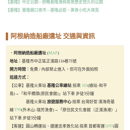
【基隆】中正公園 – 俯瞰基隆港與夜景歷史悠久的公園
【基隆】基隆廟口夜市 – 基隆必逛，美食小吃大尋覓
▌阿根納造船廠遺址 交通與資訊
．阿根納造船廠遺址
(
MAP
)
地址：
基隆市中正區正濱路116巷75號
開方時間：
免費 / 內部禁止進入，但可在外面拍照
抵達方式：
【公車】基隆火車站
基隆公車總站
搭乘
101
(總站-和平
島)→「和平橋頭(原民會館)」站下車 步徒3分鐘
基隆火車站
旅遊服務中心
搭乘 台灣好型 濱海奇基
線
T99
(外木山-瑞芳漁會)→「原住民文化會館（正濱漁港）」
站下車 步徒3分鐘
【客運】圓山轉運站、捷運忠孝敦化站 搭乘 首都客運
1597
(圓