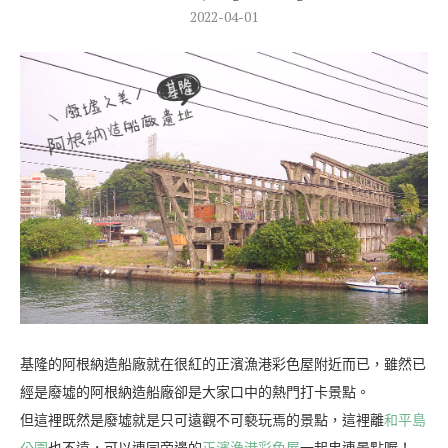
2022-04-01
基隆的阿根納造船廠就在很紅的正濱漁港彩色屋附近而已，雖然已
經是廢墟的阿根納造船廠卻是大家口中的熱門打卡景點。
但這裡既然是廢墟就是只可遠觀不可褻玩焉的景點，這裡離
和平島
公園
也不遠，可以連同旁邊的
正濱漁港彩色屋
一起串連景點喔！