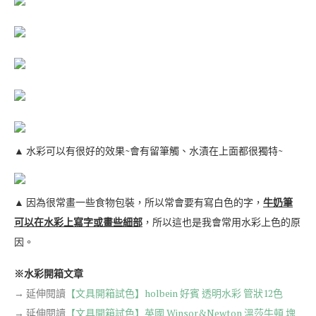
▲ 水彩可以有很好的效果~會有留筆觸、水漬在上面都很獨特~
▲ 因為很常畫一些食物包裝，所以常會要有寫白色的字，
牛奶筆
可以在水彩上寫字或畫些細部
，所以這也是我會常用水彩上色的原
因。
※水彩開箱文章
→ 延伸閱讀
【文具開箱試色】holbein 好賓 透明水彩 管狀12色
→ 延伸閱讀
【文具開箱試色】英國 Winsor&Newton 溫莎牛頓 塊