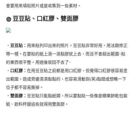
會要用來填貼照片或是收集到一些素材。
◍ 豆豆貼、口紅膠、雙面膠
．豆豆貼：
用來貼列印出來的照片。豆豆貼非常好用，用法跟修正
帶一樣，在要貼的紙上滾一滾黏膠就上去，而且不會超出範圍~貼
的東西很平整。用過後就回不去了~
．口紅膠：
在用豆豆貼之前都是用口紅膠，但覺得口紅膠很容易塗
出範圍，造成旁邊濕濕黏黏的，也容易滑動到(笑)黏錯或想瞧一下
位子都不容易撕掉。
．雙面膠：
豆豆貼只能黏紙類，所以要黏貼一些像是糖果餅乾包裝
紙、飲料杯膜這些就得用雙面膠。