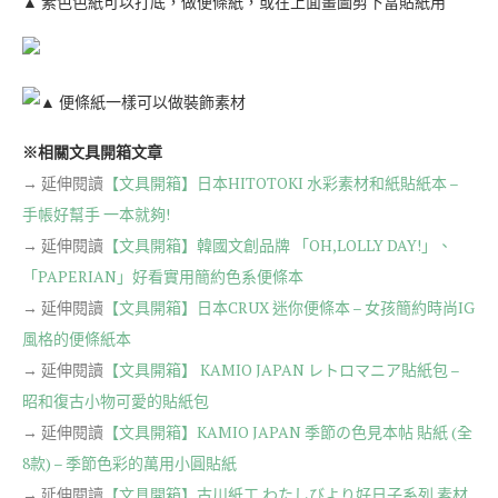
▲ 素色色紙可以打底，做便條紙，或在上面畫圖剪下當貼紙用
▲ 便條紙一樣可以做裝飾素材
※相關文具開箱文章
→ 延伸閱讀
【文具開箱】日本HITOTOKI 水彩素材和紙貼紙本 –
手帳好幫手 一本就夠!
→ 延伸閱讀
【文具開箱】韓國文創品牌 「OH,LOLLY DAY!」、
「PAPERIAN」好看實用簡約色系便條本
→ 延伸閱讀
【文具開箱】日本CRUX 迷你便條本 – 女孩簡約時尚IG
風格的便條紙本
→ 延伸閱讀
【文具開箱】 KAMIO JAPAN レトロマニア貼紙包 –
昭和復古小物可愛的貼紙包
→ 延伸閱讀
【文具開箱】KAMIO JAPAN 季節の色見本帖 貼紙 (全
8款) – 季節色彩的萬用小圓貼紙
→ 延伸閱讀
【文具開箱】古川紙工 わたしびより好日子系列 素材