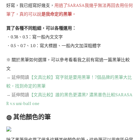
好寫，我已經寫好幾支，
用過了SARASA我幾乎無法再回去用任何
筆了，真的可以說
是我命定的黑筆
。
買了各種不同粗細，可以各種運用：
．0.38、0.3：寫一般內文文字
．0.5、0.7、1.0：寫大標題、一般內文加深粗體字
※ 關於黑筆如何選擇，可以參考看看我之前有寫過一篇黑筆比較
文
→ 延伸閱讀
【文具比較】寫字就是要用黑筆！7個品牌的黑筆大比
較，找到命定的黑筆
→ 延伸閱讀
【文具比較】誰的黑色更濃黑? 濃黑墨色比較SARASA
R v.s uni-ball one
◍ 其他顏色的筆
除了黑筆我也買了很多這種其他顏色的筆，這些筆可以用來區分寫