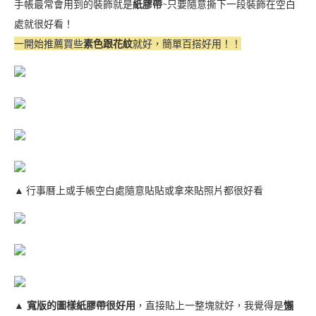
手帳最常會用到的裝飾就是
紙膠帶
~只要隨意撕下一段裝飾在空白
處就很好看！
一開始推薦買些
素色跟花紋
就好，簡單百搭好用！！
▲ 行事曆上或手帳空白處隨意貼貼或拿來貼照片都很好看
▲
寬版的圖樣紙膠帶很好用
，直接貼上一整塊就好，我覺得是
懶