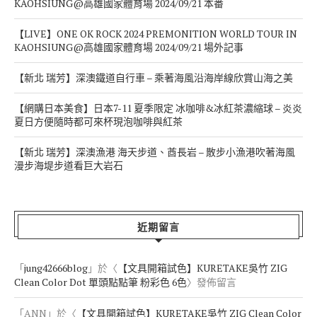
KAOHSIUNG@高雄國家體育場 2024/09/21 本番
【LIVE】ONE OK ROCK 2024 PREMONITION WORLD TOUR IN
KAOHSIUNG@高雄國家體育場 2024/09/21 場外記事
【新北 瑞芳】深澳鐵道自行車 – 乘著海風沿海岸線欣賞山海之美
【網購日本美食】日本7-11 夏季限定 冰咖啡&冰紅茶濃縮球 – 炎炎
夏日方便隨時都可來杯現泡咖啡與紅茶
【新北 瑞芳】深澳漁港 海天步道、酋長岩 – 散步小漁港吹著海風
漫步海堤步道看巨大岩石
近期留言
「
jung42666blog
」於〈
【文具開箱試色】KURETAKE吳竹 ZIG
Clean Color Dot 單頭點點筆 粉彩色 6色
〉發佈留言
「
ANN
」於〈
【文具開箱試色】KURETAKE吳竹 ZIG Clean Color