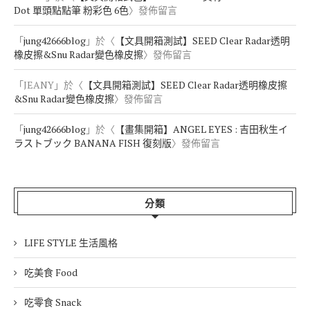
Dot 單頭點點筆 粉彩色 6色
〉發佈留言
「
jung42666blog
」於〈
【文具開箱測試】SEED Clear Radar透明
橡皮擦&Snu Radar變色橡皮擦
〉發佈留言
「
JEANY
」於〈
【文具開箱測試】SEED Clear Radar透明橡皮擦
&Snu Radar變色橡皮擦
〉發佈留言
「
jung42666blog
」於〈
【畫集開箱】ANGEL EYES : 吉田秋生イ
ラストブック BANANA FISH 復刻版
〉發佈留言
分類
LIFE STYLE 生活風格
吃美食 Food
吃零食 Snack