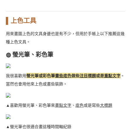
▌上色工具
用來畫圖上色的文具身邊也是有不少，但用於手帳上以下推薦這幾
種上色文具。
◍ 螢光筆、彩色筆
我很喜歡用
螢光筆或彩色筆
畫些底色
做些
注目標題
或是
重點文字
。
當然也會用他來上色或畫些裝飾。
▲喜歡用螢光筆、彩色筆來
畫點文字
、
底色
或是寫些
大標題
▲螢光筆也很適合畫這種時間軸紀錄