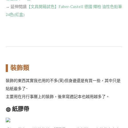
→ 延伸閱讀
【文具開箱試色】Faber-Castell 德國 輝柏 油性色鉛筆
24色(紅盒)
▌裝飾類
裝飾的東西其實我也用的不多(笑)但身邊還是有買一些，其中只是
貼紙最多了~
主要用在月行事曆上的裝飾，後來寫週記本也越用越多了。
◍ 紙膠帶