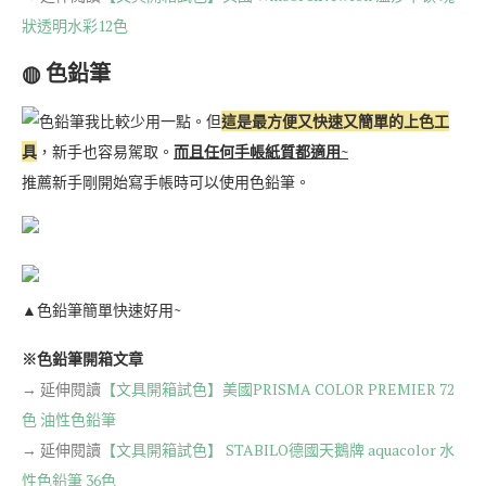
狀透明水彩12色
◍ 色鉛筆
色鉛筆我比較少用一點。但
這是最方便又快速又簡單的上色工
具
，新手也容易駕取。
而且任何手帳紙質都適用~
推薦新手剛開始寫手帳時可以使用色鉛筆。
▲色鉛筆簡單快速好用~
※色鉛筆開箱文章
→ 延伸閱讀
【文具開箱試色】美國PRISMA COLOR PREMIER 72
色 油性色鉛筆
→ 延伸閱讀
【文具開箱試色】 STABILO德國天鵝牌 aquacolor 水
性色鉛筆 36色