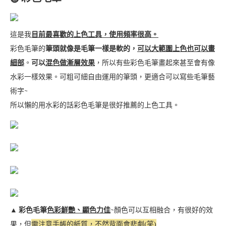
這是我
目前最喜歡的上色工具，使用頻率很高。
彩色毛筆的
筆頭就像是毛筆一樣是軟的，
可以大範圍上色也可以畫
細部
。
可以
混色做漸層效果
，所以有些彩色毛筆畫起來甚至會有像
水彩一樣效果。可粗可細自由運用的筆頭，更適合可以寫些毛筆藝
術字~
所以懶的用水彩的話彩色毛筆是很好推薦的上色工具。
▲
彩色毛筆
色彩鮮艷、顯色力佳
~顏色可以互相融合，有很好的效
果，但
需注意手帳的紙質，不然背面會悲劇(笑)