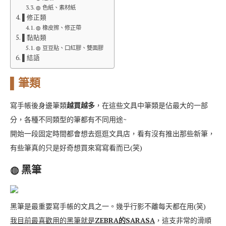
◍ 色紙、素材紙
▌修正類
◍ 橡皮擦、修正帶
▌黏貼類
◍ 豆豆貼、口紅膠、雙面膠
▌結語
▌筆類
寫手帳後身邊筆類
越買越多
，在這些文具中筆類是佔最大的一部
分，各種不同類型的筆都有不同用途~
開始一段固定時間都會想去逛逛文具店，看有沒有推出那些新筆，
有些筆真的只是好奇想買來寫寫看而已(笑)
◍ 黑筆
黑筆是最重要寫手帳的文具之一。幾乎行影不離每天都在用(笑)
我目前最喜歡用的黑筆就是
ZEBRA的SARASA
，這支非常的滑順