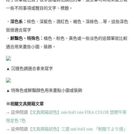
一些不同事項或醒目的文字、標題。
．深色系：
棕色、深藍色、酒紅色、褐色、深綠色….等，這些深色
就很適合寫字
．鮮豔色、特殊色：
橘色、粉色、黃色或一些淡色的這類筆就比較
適合用來畫些小圖、裝飾。
▲ 沉穩色調適合拿來寫字
▲ 特殊色或鮮豔顏色用來畫點小圖或裝飾
※相關文具開箱文章
→ 延伸閱讀
【文具開箱試色】uni-ball one FIKA COLOR 悠閒午茶
限定色 7色
→ 延伸閱讀
【文具開箱試色】三菱 uni-ball one 「制服でより道」