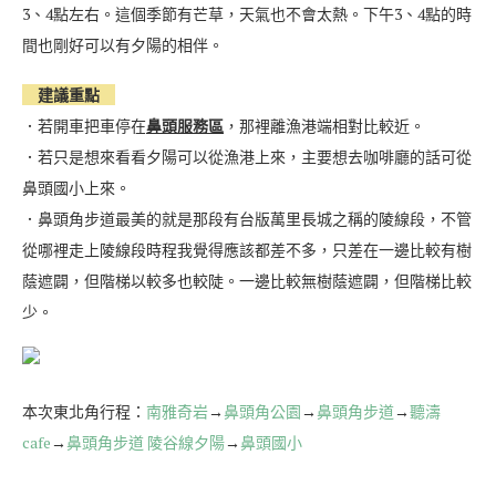
3、4點左右。這個季節有芒草，天氣也不會太熱。下午3、4點的時
間也剛好可以有夕陽的相伴。
建議重點
．若開車把車停在
鼻頭服務區
，那裡離漁港端相對比較近。
．若只是想來看看夕陽可以從漁港上來，主要想去咖啡廳的話可從
鼻頭國小上來。
．鼻頭角步道最美的就是那段有台版萬里長城之稱的陵線段，不管
從哪裡走上陵線段時程我覺得應該都差不多，只差在一邊比較有樹
蔭遮闢，但階梯以較多也較陡。一邊比較無樹蔭遮闢，但階梯比較
少。
本次東北角行程：
南雅奇岩
→
鼻頭角公園
→
鼻頭角步道
→
聽濤
cafe
→
鼻頭角步道 陵谷線夕陽
→
鼻頭國小