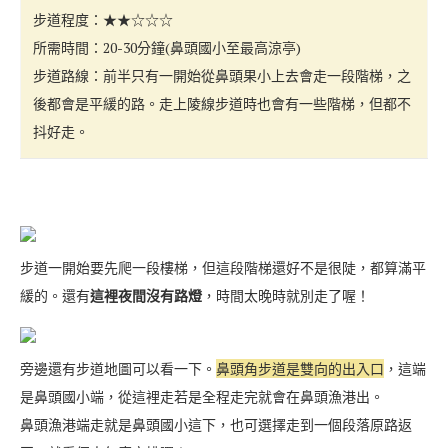
步道程度：★★☆☆☆
所需時間：20-30分鐘(鼻頭國小至最高涼亭)
步道路線：前半只有一開始從鼻頭果小上去會走一段階梯，之
後都會是平緩的路。走上陵線步道時也會有一些階梯，但都不
抖好走。
步道一開始要先爬一段樓梯，但這段階梯還好不是很陡，都算滿平
緩的。還有
這裡夜間沒有路燈
，時間太晚時就別走了喔！
旁邊還有步道地圖可以看一下。
鼻頭角步道是雙向的出入口
，這端
是鼻頭國小端，從這裡走若是全程走完就會在鼻頭漁港出。
鼻頭漁港端走就是鼻頭國小這下，也可選擇走到一個段落原路返