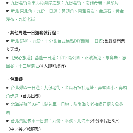
☛
九份老街＆東北角海岸之旅：九份老街、南雅奇岩、鼻頭角
☛
新北 東北角、九份一日遊：鼻頭角、南雅奇岩、金瓜石、黃金
瀑布、九份老街
．其他周邊一日遊套裝行程：
☛
新北 野柳、九份、十分＆台式糕點DIY體驗 一日遊
(含野柳門票
＆天燈)
☛
【安心旅遊】基隆一日遊：和平島公園、正濱漁港、象鼻岩、忘
幽谷、十三層遺址
(4 人即可成行)
．包車遊
☛
台北郊區一日遊：九份老街、金瓜石神社遺址、鼻頭國小、鼻頭
角步道
（台北出發）
☛
北海岸熱門IG打卡點包車一日遊：陰陽海＆老梅綠石槽＆象鼻
岩
☛
台北景點包車一日遊：九份、平溪、北海岸
(不分平假日9折)
（中／英／韓服務）