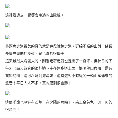
這裡看過去一覽等會走過的山陵線。
鼻頭角步道最美的真的就是這段陵線步道，延綿不崛的山與一條長
長彎曲彎曲的步道，景色真的很優美！
這天雖然太陽滿大的，剛剛走著走著也是出了一身汗，但秋日的下
午3、4點天氣真的很舒適～走在這步道上面一邊暸望山與海，還有
叢鳴鳥叫，還可以聽到海濤聲，還有遊客不時從另一頭山頭傳來的
聲音！平日人人不多，真的感到很幽靜！
這個季節也剛好有芒草，在夕陽的照映下，染上金黃色一閃一閃的
很漂亮！