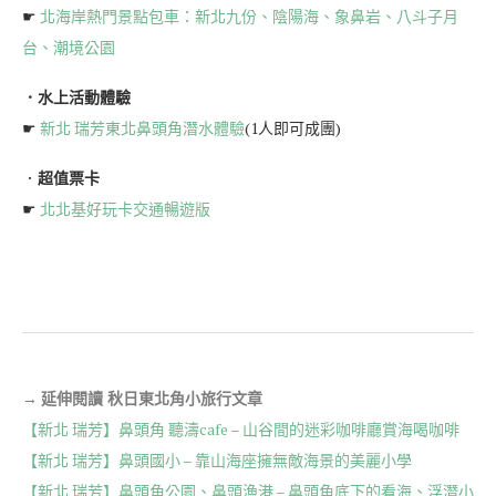
☛
北海岸熱門景點包車：新北九份、陰陽海、象鼻岩、八斗子月
台、潮境公園
．水上活動體驗
☛
新北 瑞芳東北鼻頭角潛水體驗
(1人即可成團)
．
超值票卡
☛
北北基好玩卡交通暢遊版
→
延伸閱讀 秋日東北角小旅行文章
【新北 瑞芳】鼻頭角 聽濤cafe – 山谷間的迷彩咖啡廳賞海喝咖啡
【新北 瑞芳】鼻頭國小 – 靠山海座擁無敵海景的美麗小學
【新北 瑞芳】鼻頭角公園、鼻頭漁港 – 鼻頭角底下的看海、浮潛小