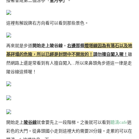
接著會底第二個涼亭「
望月亭」
。
這裡有解說牌右方向看可以看到那些景色。
再來就是步道
開始走上陵谷線
。
右邊那條
燈塔線因為有落石以及地
基砰塌的危險，所以已經是封閉中不開放的！
請勿擅自闖入喔！
雖
然網路上還是常看到有人擅自闖入…所以來鼻頭角步道這一律是走
陵谷線這條喔！
開始走上
陵谷線
就會要先上一段階梯。之後就可以看到
聽濤cafe
迷
彩色的大門。從鼻頭國小走到這裡大約需要20分鐘。走累的可以在