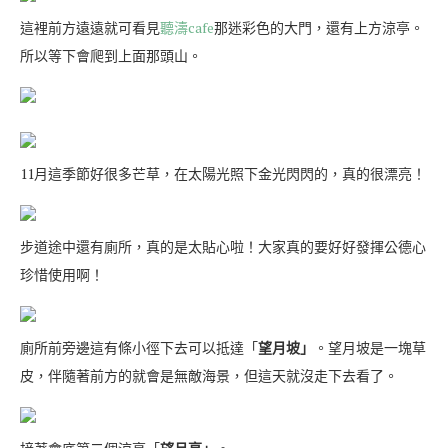
這裡前方遠遠就可看見
聽濤cafe
那迷彩色的大門，還有上方涼亭。
所以等下會爬到上面那頭山。
11月這季節好很多芒草，在太陽光照下金光閃閃的，真的很漂亮！
步道途中還有廁所，真的是太貼心啦！大家真的要好好發揮公德心
珍惜使用啊！
廁所前旁邊這有條小徑下去可以抵達「
望月坡」
。望月坡是一塊草
皮，伴隨著前方的就會是無敵海景，但這天就沒走下去看了。