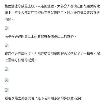
後面這涼亭感覺比較少人走到這裡，大部分人都擠在那段最美的陵
線上，不少人都是在那裡拍完照就返回了，所以後面這段走起來很
清閒。
涼亭在邊邊的懸涯上這看顯得好像高山上的氣勢。
雖然這天雲層很厚，但陽光從雲隙縫間灑落又造就了另一種美。配
上雲霧好仙境的感覺。
看著夕陽太美都忽略了底下我剛剛走過的鼻頭漁港(笑)