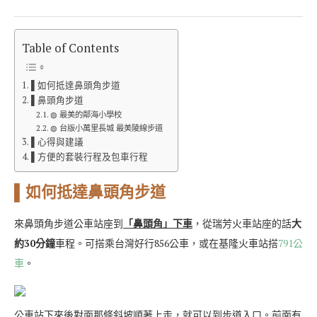
Table of Contents
▌如何抵達鼻頭角步道
▌鼻頭角步道
◍ 最美的鄰海小學校
◍ 台版小萬里長城 最美陵線步道
▌心得與建議
▌方便的套裝行程及包車行程
▌如何抵達鼻頭角步道
來鼻頭角步道公車站座到
「鼻頭角」下車
，從瑞芳火車站座的話
大
約30分鐘
車程。可搭乘台灣好行856公車，或在基隆火車站搭
791公
車
。
公車站下來後對面那條斜坡順著上走，就可以到步道入口。前面有