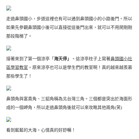
走過鼻頭國小，步道這裡也有可以通到鼻頭國小的小路後門。所以
如果先參觀鼻頭國小後可以直接從這後門出來，就可以不用爬剛剛
那段階梯了。
接著來到了第一個涼亭「
海天停」
。這涼亭柱子上寫著
鼻頭國小社
區學習教室
。原來涼亭也可以是學生們的教室啊！真的越來越羨慕
那些學生了！
鼻頭角與富貴角、三貂角稱為北台灣三角。三個都是突出於海面形
成的一個岬角，所以走過鼻頭角後就可以來攻略其他兩角(笑)
看到藍藍的大海，心情真的好舒暢！