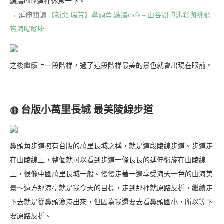
聽濤cafe這裡休息一下。
→ 延伸閱讀
【新北 瑞芳】鼻頭角 聽濤cafe – 山谷間的迷彩咖啡廳
賞海喝咖啡
之後繼續上一段階梯，過了這段階梯最美的景色就會出現在眼前。
◍ 台版小萬里長城 最美陵線步道
鼻頭角步道擁有台版的萬里長城之稱，就是這段陵線步道。
步道走
在山陵線上，整個就可以看到步道一條長長的延伸盤旋在山陵線
上，很像中國萬里長城一般。慢慢走著一邊享受海天一色的山海美
景～遠方那涼亭就是我今天的目標，走到那裡就原路反折，繼續走
下去就是從鼻頭漁港出來，但因為我還要去看鼻頭國小，所以等下
要原路反折。