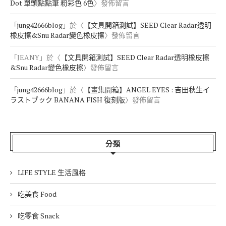
Dot 單頭點點筆 粉彩色 6色
〉發佈留言
「
jung42666blog
」於〈
【文具開箱測試】SEED Clear Radar透明
橡皮擦&Snu Radar變色橡皮擦
〉發佈留言
「
JEANY
」於〈
【文具開箱測試】SEED Clear Radar透明橡皮擦
&Snu Radar變色橡皮擦
〉發佈留言
「
jung42666blog
」於〈
【畫集開箱】ANGEL EYES : 吉田秋生イ
ラストブック BANANA FISH 復刻版
〉發佈留言
分類
LIFE STYLE 生活風格
吃美食 Food
吃零食 Snack