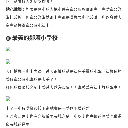
回，就看個人怎麼安排囉！
貼心建議：
如果是開車的人把車停在鼻頭服務區那裏，會離鼻頭漁
港比較近，但鼻頭漁港端那上會都是階梯要爬也較陡，所以多數大
家會選擇從鼻頭國小這上。
◍ 最美的鄰海小學校
入口樓梯一爬上去後，眏入眼簾的就是這座美麗的小學。這樣俯視
整個鼻頭國小真的是太美了！
紅色的屋頂校舍配上整片大藍海背景！！真羨慕在這上課的學生！
上了一小段階梯後
接下來就會是一整個平緩的路。
因為鼻頭角步道有台版萬里長城之稱，所以步道旁邊的圍牆也做得
像長城的造型。