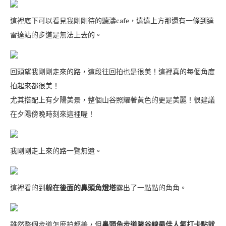
這裡底下可以看見我剛剛待的聽濤cafe，遠遠上方那還有一條到達
雷達站的步道是無法上去的。
回頭望我剛剛走來的路，這段往回拍也是很美！這裡真的每個角度
拍起來都很美！
尤其搭配上有夕陽美景，整個山谷照耀著黃色的更是美麗！很建議
在夕陽傍晚時刻來這裡喔！
我剛剛走上來的路一覽無遺。
這裡看的到
躲在後面的鼻頭角燈塔
露出了一點點的角角。
雖然整個步道怎麼拍都美，但
鼻頭角步道陵谷線最佳人氣打卡點就