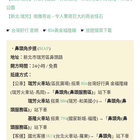
公園
【新北 瑞芳】南雅奇岩 – 令人驚奇巨大的奇岩怪石
☛
台灣好行 官網
☛
856黃金福隆線
☛
旅遊摺頁下載
．鼻頭角步道
(
MAP
)
地址：
新北市瑞芳區鼻頭路
開方時間：
24小時 / 免費
抵達方式：
【公車】
瑞芳火車站
(區民廣場) 搭乘
856
台灣好行黃 金福隆線
(瑞芳火車站-馬岡)→「
鼻頭角(鼻頭服務區)
」站下車
瑞芳火車站
搭乘
886
(瑞芳-和美國小)→「
鼻頭角(鼻
頭服務區)
」站下車
基隆火車站
搭乘
791
(國家新城-福隆) →「
鼻頭角(鼻
頭服務區)
」站下車
【客運】國光客運
1811
(台北火車站-羅東)→「
鼻頭角
」站下車