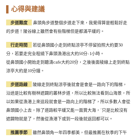
▌心得與建議
步道難度
鼻頭角步道整個步道走下來，我覺得算是輕鬆好走
的步道！陵谷線上雖然會有些階梯但是都滿平緩的。
行走時間
若從鼻頭國小走到終點涼亭不停留拍照大約要30
分，若要走完全程繞下鼻頭漁港出大約50分-1小時。
從鼻頭國小開始走到聽濤cafe大約20分，之後後面稜線上走到終點
涼亭大約是10分鐘。
步道路線
陵線走到終點涼亭後就會是會是一路向下的階梯，
沿途是比較有樹林遮闢的叢林步道，所以比較無法看到山海景，所
以如果從漁港上來這段就會是一路向上的階梯了，所以多數人會從
鼻頭國小上去，除了道路較平緩又能一面賞大海，ˊ只是比較沒有
遮闢物就是了，然後從漁港下或到一段後就返回都可以。
推薦季節
雖然鼻頭角一年四季都美，但最推薦在秋季的下午