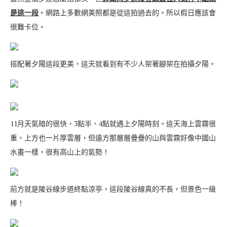
是這一段
。網路上多數網美照都是從這拍過去的。所以假日應該會
很難卡位。
搭配著夕陽這段更美，這天就看到有不少人架著腳架在拍攝夕陽。
11月天氣暗的很快，3點半、4點就遇上夕陽時刻。這天海上雲霧很
重，上方也一片厚雲層，但遠方那層層疊疊的山與雲霧好像中國山
水畫一樣，很有高山上的氣勢！
前方就是陵谷線步道終點涼亭，這段陵谷線真的不長，但景色一級
棒！