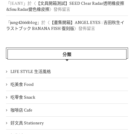
「
JEANY
」於〈
【文具開箱測試】SEED Clear Radar透明橡皮擦
&Snu Radar變色橡皮擦
〉發佈留言
「
jung42666blog
」於〈
【畫集開箱】ANGEL EYES : 吉田秋生イ
ラストブック BANANA FISH 復刻版
〉發佈留言
分類
LIFE STYLE 生活風格
吃美食 Food
吃零食 Snack
咖啡店 Cafe
好文具 Stationery