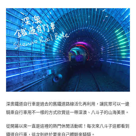
深奧鐵道自行車是過去的舊鐵道路線活化再利用，讓民眾可以一邊
騎乘自行車用不一樣的方式欣賞這一帶深澳、八斗子的山海美景。
從開幕以來一直是這裡的熱門休閒活動呢！每次來八斗子這都看到
鐵道自行車，這次則終於要來自己體驗來騎騎。