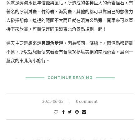
色就是經海水長年侵蝕與風化，所造成的
各種巨大的奇岩怪石
，有
著名的冰淇淋岩、竹筍岩、海狗岩，其他的都可以靠自己的想像力
去發揮想像。這裡的範圍不大而且就在濱海公路旁，開車來可以直
接下來欣賞。可順便連同周遭東北角景點規劃一起！
這天主要是想來走
鼻頭角步道
，因為都同一條線上，兩個點都距離
不遠，所以就想順便來看看有台灣36秘境美稱的南雅奇岩。展開一
趟我的東北角小旅行。
CONTINUE READING
2021-06-25
0 comment