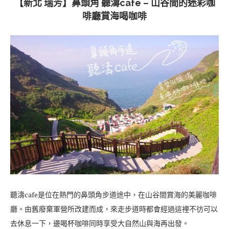
【新北 瑞芳】鼻頭角 聽濤cafe – 山谷間的迷彩咖
啡廳賞海喝咖啡
聽濤cafe是位在熱門的鼻頭角步道途中，在山谷間賞海的美麗咖啡
廳。由舊廢棄軍營所改建而成，來走步道時都會經過這裡不彷可以
去休息一下，邊喝杯咖啡同時享受大自然山與海再出發。