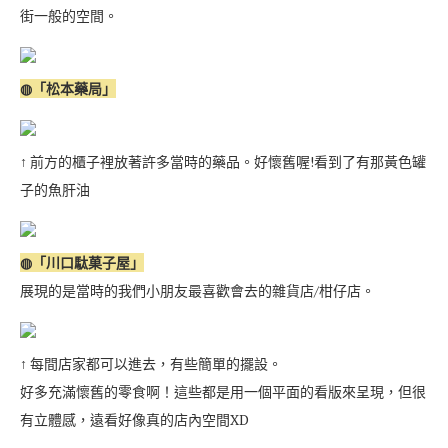
街一般的空間。
◍「松本藥局」
↑ 前方的櫃子裡放著許多當時的藥品。好懷舊喔!看到了有那黃色罐
子的魚肝油
◍「川口駄菓子屋」
展現的是當時的我們小朋友最喜歡會去的雜貨店/柑仔店。
↑ 每間店家都可以進去，有些簡單的擺設。
好多充滿懷舊的零食啊！這些都是用一個平面的看版來呈現，但很
有立體感，遠看好像真的店內空間XD