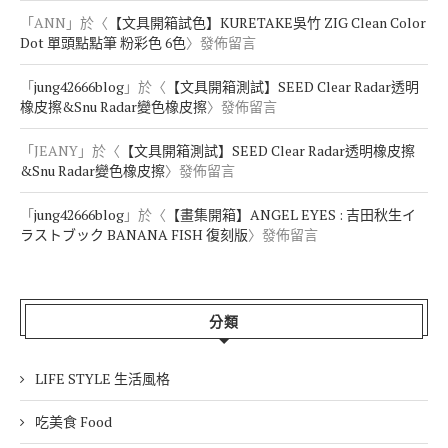
「
ANN
」於〈
【文具開箱試色】KURETAKE吳竹 ZIG Clean Color
Dot 單頭點點筆 粉彩色 6色
〉發佈留言
「
jung42666blog
」於〈
【文具開箱測試】SEED Clear Radar透明
橡皮擦&Snu Radar變色橡皮擦
〉發佈留言
「
JEANY
」於〈
【文具開箱測試】SEED Clear Radar透明橡皮擦
&Snu Radar變色橡皮擦
〉發佈留言
「
jung42666blog
」於〈
【畫集開箱】ANGEL EYES : 吉田秋生イ
ラストブック BANANA FISH 復刻版
〉發佈留言
分類
LIFE STYLE 生活風格
吃美食 Food