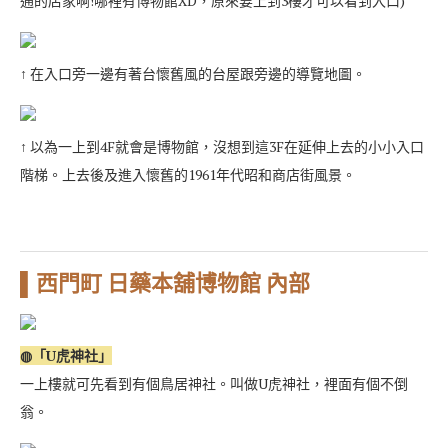
通的店家啊!哪裡有博物館XD，原來要上到3樓才可以看到入口)
↑ 在入口旁一邊有著台懷舊風的台屋跟旁邊的導覽地圖。
↑ 以為一上到4F就會是博物館，沒想到這3F在延伸上去的小小入口
階梯。上去後及進入懷舊的1961年代昭和商店街風景。
▌西門町 日藥本舖博物館 內部
◍「U虎神社」
一上樓就可先看到有個鳥居神社。叫做U虎神社，裡面有個不倒
翁。