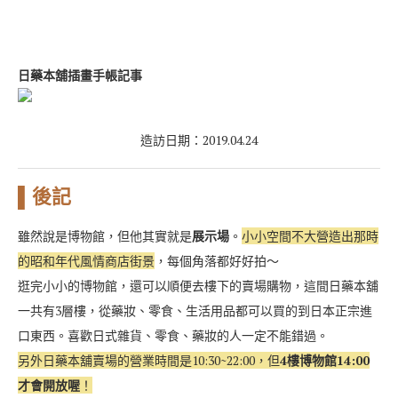
日藥本舖插畫手帳記事
造訪日期：2019.04.24
▌後記
雖然說是博物館，但他其實就是
展示場
。
小小空間不大營造出那時
的昭和年代風情商店街景
，每個角落都好好拍～
逛完小小的博物館，還可以順便去樓下的賣場購物，這間日藥本舖
一共有3層樓，從藥妝、零食、生活用品都可以買的到日本正宗進
口東西。喜歡日式雜貨、零食、藥妝的人一定不能錯過。
另外日藥本舖賣場的營業時間是10:30~22:00，但
4樓博物館14:00
才會開放喔
！