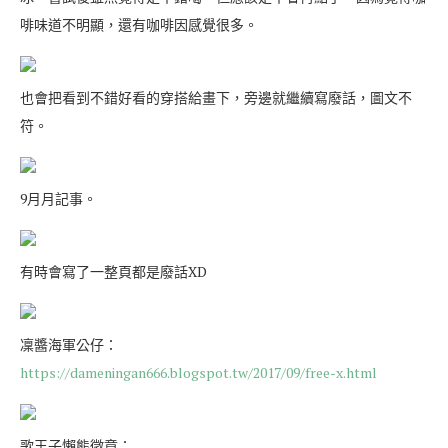
啡味道不明顯，還有咖啡因感覺很多。
也會把看到不錯好看的穿搭給畫下，旁邊就繼續寫廢話，圖文不
符。
9月月記事。
有時會寫了一整頁都是廢話XD
凜醬海軍公仔：
https://dameningan666.blogspot.tw/2017/09/free-x.html
歌王子懶熊徵章：