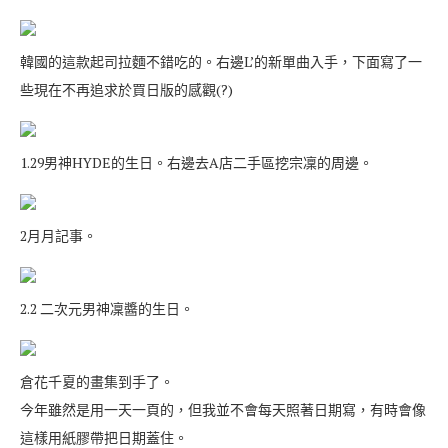
韓國的這款起司拉麵不錯吃的。右邊L’的新單曲入手，下面寫了一
些現在不再追求於買日版的感觀(?)
1.29男神HYDE的生日。右邊去A店二手區挖宗凜的周邊。
2月月記事。
2.2 二次元男神凜醬的生日。
倉花千夏的畫集到手了。
今年雖然是用一天一頁的，但我並不會每天照著日期寫，有時會像
這樣用紙膠帶把日期蓋住。