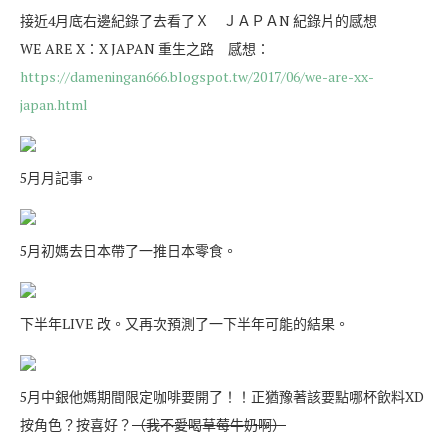
接近4月底右邊紀錄了去看了Ｘ ＪＡＰＡN 紀錄片的感想
WE ARE X：X JAPAN 重生之路 感想：
https://dameningan666.blogspot.tw/2017/06/we-are-xx-
japan.html
5月月記事。
5月初媽去日本帶了一推日本零食。
下半年LIVE 改。又再次預測了一下半年可能的結果。
5月中銀他媽期間限定咖啡要開了！！正猶豫著該要點哪杯飲料XD
按角色？按喜好？
（我不愛喝草莓牛奶啊）