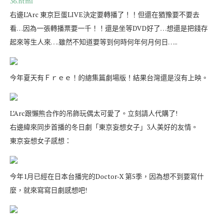
36.html
右邊L’Arc 東京巨蛋LIVE決定要轉播了！！但還在猶豫要不要去
看…因為一張轉播票要一千！！還是坐等DVD好了…想還是把錢存
起來等生人來….雖然不知道要等到何時何年何月何日…..
今年夏天有Ｆｒｅｅ！的總集篇劇場版！結果台灣還是沒有上映。
L’Arc跟懶熊合作的吊飾玩偶太可愛了。立刻請人代購了!
右邊緯來同步首播的冬日劇「東京妄想女子」3人美好的友情。
東京妄想女子感想：
今年1月已經在日本台播完的Doctor-X 第5季，因為想不到要寫什
麼，就來寫寫日劇感想吧!