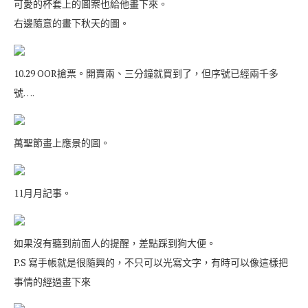
可愛的杯套上的圖案也給他畫下來。
右邊隨意的畫下秋天的圖。
10.29 OOR搶票。開賣兩、三分鐘就買到了，但序號已經兩千多
號….
萬聖節畫上應景的圖。
11月月記事。
如果沒有聽到前面人的提醒，差點踩到狗大便。
P.S 寫手帳就是很隨興的，不只可以光寫文字，有時可以像這樣把
事情的經過畫下來