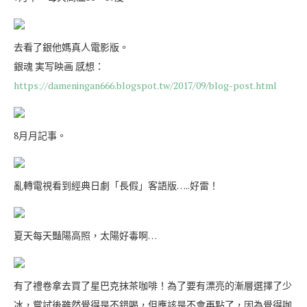
去看了銀他媽真人電影版。
銀魂 実写映画 感想：
https://dameningan666.blogspot.tw/2017/09/blog-post.html
8月月記事。
亂轉電視看到經典日劇「長假」客語版…..好雷！
夏天每天豔陽高照，太陽好毒啊…
有了禮卷拿去買了星巴克抹茶咖啡！為了要有漂亮的漸層選擇了少
冰，嘗試後雖然覺得是不錯喝，但應該是不會再點了，因為覺得咖