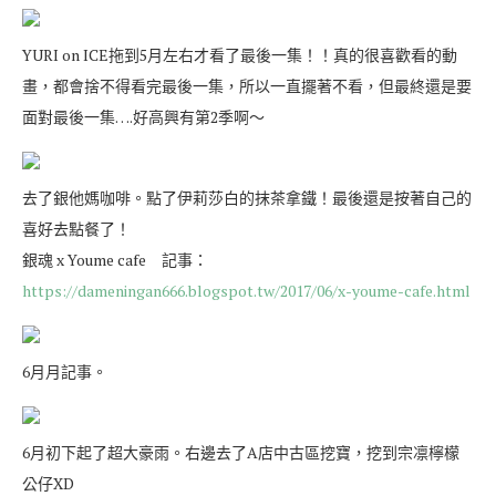
YURI on ICE拖到5月左右才看了最後一集！！真的很喜歡看的動
畫，都會捨不得看完最後一集，所以一直擺著不看，但最終還是要
面對最後一集….好高興有第2季啊～
去了銀他媽咖啡。點了伊莉莎白的抹茶拿鐵！最後還是按著自己的
喜好去點餐了！
銀魂 x Youme cafe 記事：
https://dameningan666.blogspot.tw/2017/06/x-youme-cafe.html
6月月記事。
6月初下起了超大豪雨。右邊去了A店中古區挖寶，挖到宗凛檸檬
公仔XD