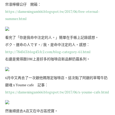
宗凛檸檬公仔 開箱：
https://dameningan666.blogspot.tw/2017/06/free-eternal-
summer.html
看完了「你是我命中注定的人。」簡單在手帳上記錄感想。
ボク、運命の人です。/ 我，是命中注定的人。感想：
http://784563.blog43.fc2.com/blog-category-61.html
右邊是覺得跟DM上差好多的咖啡店新品鮮奶霜系列。
6月中又再去了一次銀他媽限定咖啡店。這次點了阿銀的草莓牛奶
銀魂 x Youme cafe 記事：
https://dameningan666.blogspot.tw/2017/06/x-youme-cafe.html
然後順道去A店又在中古區挖寶。