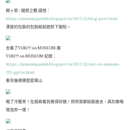
関ヶ原 / 關原之戰 感想：
https://dameningan666.blogspot.tw/2017/12/blog-post.html
漢堡的包裝的包裝紙給她剪下服貼。
去看了YURI!!! on MUSEUM 展
YURI!!! on MUSEUM 紀錄：
https://dameningan666.blogspot.tw/2017/12/yuri-on-museum-
122-gpf-in.html
看完後順便逛逛華山
喝了冷壓茶！在超商看到覺得好酷！把茶葉都給裝進去，真的像喝
現泡茶一樣！