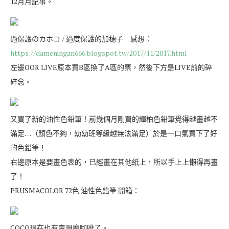
12月月記事。
過保護のカホコ / 過度保護的加穗子 感想：
https://dameningan666.blogspot.tw/2017/11/2017.html
左邊OOR LIVE原本買B區換了A區的票，然後下方是LIVE前的碎
碎念。
又買了新的油性色鉛筆！前幾個月剛買的輝柏色鉛筆覺得越畫越不
滿足…（顏色不夠，幼幼班等級越無法滿足）於是一口氣買下了好
的色鉛筆！
右邊原本是要畫色表的，已經畫在其他紙上，所以手上上懶得再畫
了！
PRUSMACOLOR 72色 油性色鉛筆 開箱：
COCO現在也有賣現磨咖啡了。