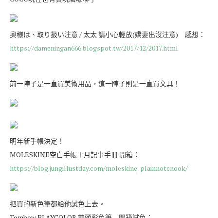
奥様は、取り扱い注意 / 太太 請小心輕放(嬌妻出沒注意) 感想：
https://dameningan666.blogspot.tw/2017/12/2017.html
前一陣子是一直買美術用品，這一陣子則是一直買文具！
明年新手帳決定！
MOLESKINE空白手帳＋月記事手冊 開箱：
https://blog.jungillustday.com/moleskine_plainnotenook/
把買的新色筆都給他試色上去。
Tombow PLAYCOLOR 雙頭彩色筆 開箱試色：