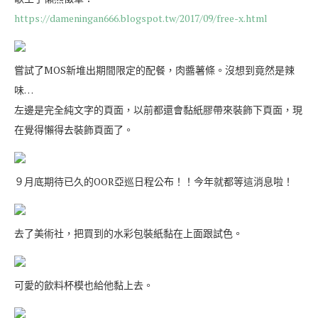
https://dameningan666.blogspot.tw/2017/09/free-x.html
嘗試了MOS新堆出期間限定的配餐，肉醬薯條。沒想到竟然是辣
味…
左邊是完全純文字的頁面，以前都還會黏紙膠帶來裝飾下頁面，現
在覺得懶得去裝飾頁面了。
９月底期待已久的OOR亞巡日程公布！！今年就都等這消息啦！
去了美術社，把買到的水彩包裝紙黏在上面跟試色。
可愛的飲料杯模也給他黏上去。