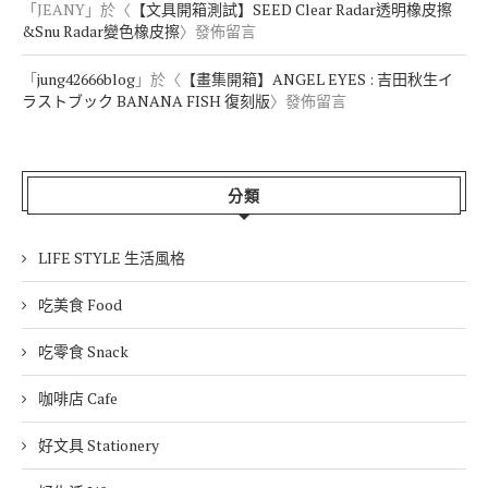
「
JEANY
」於〈
【文具開箱測試】SEED Clear Radar透明橡皮擦
&Snu Radar變色橡皮擦
〉發佈留言
「
jung42666blog
」於〈
【畫集開箱】ANGEL EYES : 吉田秋生イ
ラストブック BANANA FISH 復刻版
〉發佈留言
分類
LIFE STYLE 生活風格
吃美食 Food
吃零食 Snack
咖啡店 Cafe
好文具 Stationery