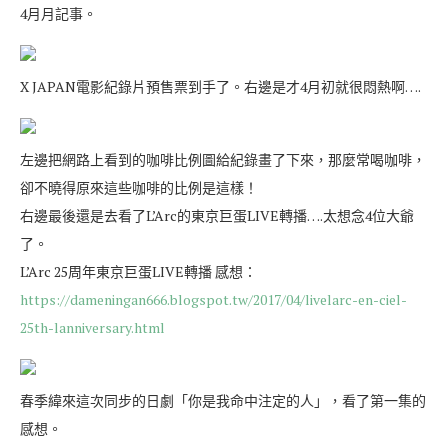
4月月記事。
X JAPAN電影紀錄片預售票到手了。右邊是才4月初就很悶熱啊….
左邊把網路上看到的咖啡比例圖給紀錄畫了下來，那麼常喝咖啡，
卻不曉得原來這些咖啡的比例是這樣！
右邊最後還是去看了L’Arc的東京巨蛋LIVE轉播….太想念4位大爺
了。
L’Arc 25周年東京巨蛋LIVE轉播 感想：
https://dameningan666.blogspot.tw/2017/04/livelarc-en-ciel-
25th-lanniversary.html
春季緯來這次同步的日劇「你是我命中注定的人」，看了第一集的
感想。