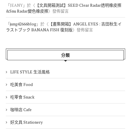
「
JEANY
」於〈
【文具開箱測試】SEED Clear Radar透明橡皮擦
&Snu Radar變色橡皮擦
〉發佈留言
「
jung42666blog
」於〈
【畫集開箱】ANGEL EYES : 吉田秋生イ
ラストブック BANANA FISH 復刻版
〉發佈留言
分類
LIFE STYLE 生活風格
吃美食 Food
吃零食 Snack
咖啡店 Cafe
好文具 Stationery